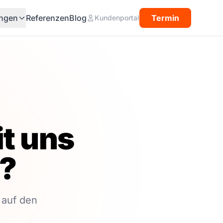
ngen
Referenzen
Blog
Termin
Kundenportal
t uns
?
 auf den