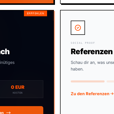
EMPFOHLEN
SOCIAL PROOF
äch
Referenzen
inütiges
Schau dir an, was uns
haben.
0 EUR
Zu den Referenzen
KOSTEN
ren