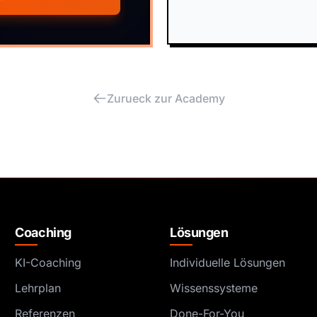
Zurueck zur Academy
Coaching
Lösungen
KI-Coaching
Individuelle Lösungen
Lehrplan
Wissenssysteme
Referenzen
Done-For-You