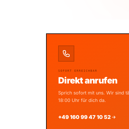
SOFORT ERREICHBAR
Direkt anrufen
Sprich sofort mit uns. Wir sind t
18:00 Uhr für dich da.
+49 160 99 47 10 52