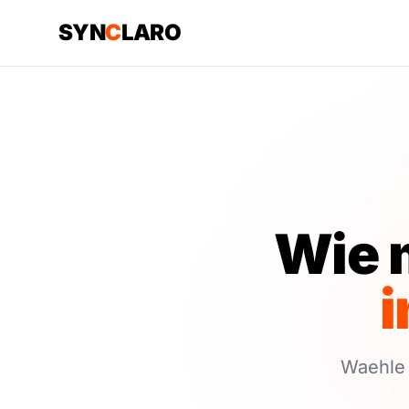
SYN
C
LARO
Wie 
i
Waehle 