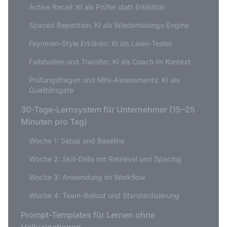
Active Recall: KI als Prüfer statt Erklärbär
Spaced Repetition: KI als Wiederholungs-Engine
Feynman-Style Erklären: KI als Laien-Tester
Fallstudien und Transfer: KI als Coach im Kontext
Prüfungsfragen und Mini-Assessments: KI als
Qualitätsgate
30-Tage-Lernsystem für Unternehmer (15–25
Minuten pro Tag)
Woche 1: Setup und Baseline
Woche 2: Skill-Drills mit Retrieval und Spacing
Woche 3: Anwendung im Workflow
Woche 4: Team-Rollout und Standardisierung
Prompt-Templates für Lernen ohne
Halluzinationen