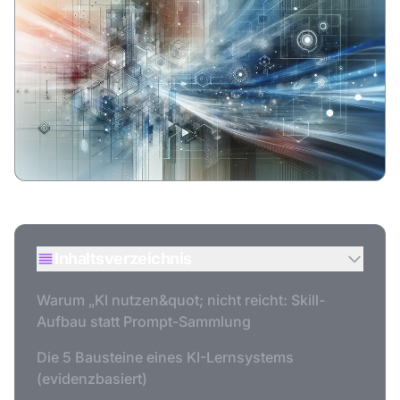
Inhaltsverzeichnis
Warum „KI nutzen&quot; nicht reicht: Skill-
Aufbau statt Prompt-Sammlung
Die 5 Bausteine eines KI-Lernsystems
(evidenzbasiert)