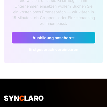
Sie wissen, dass Sie KI strategisch im
Unternehmen einsetzen wollen? Buchen Sie
ein kostenloses Erstgespräch — wir klären in
15 Minuten, ob Gruppen- oder Einzelcoaching
zu Ihnen passt.
Ausbildung ansehen
Erstgespräch vereinbaren
SYN
C
LARO