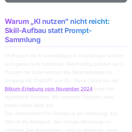
Warum „KI nutzen" nicht reicht:
Skill-Aufbau statt Prompt-
Sammlung
61 Prozent der Erwerbstätigen in Deutschland würden
sich gerne zu KI fortbilden. Gleichzeitig schulen nur 5
Prozent der Unternehmen alle Mitarbeitenden im
Umgang mit ChatGPT und Co. Diese Lücke aus der
Bitkom-Erhebung vom November 2024
zeigt das
eigentliche Problem: Wir sammeln Prompts, aber
bauen keine Skills auf.
Der Unterschied? Ein Prompt ist ein Werkzeug. Ein
Skill ist die Fähigkeit, das richtige Werkzeug zur
richtigen Zeit einzusetzen – und zu erkennen, wenn