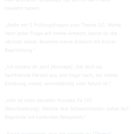
bewährt haben:
Für Active Recall:
„Stelle mir 5 Prüfungsfragen zum Thema [X]. Warte
nach jeder Frage auf meine Antwort, bevor du die
nächste stellst. Bewerte meine Antwort mit kurzer
Begründung."
Für Feynman-Erklärungen:
„Ich erkläre dir jetzt [Konzept]. Gib dich als
fachfremde Person aus und frage nach, wo meine
Erklärung unklar, unvollständig oder falsch ist."
Für Fallarbeit:
„Hier ist mein aktueller Prozess für [X]:
[Beschreibung]. Welche drei Schwachstellen siehst du?
Begründe mit konkreten Beispielen."
Für Wiederholung:
„Fasse zusammen, was wir gestern zu [Thema]