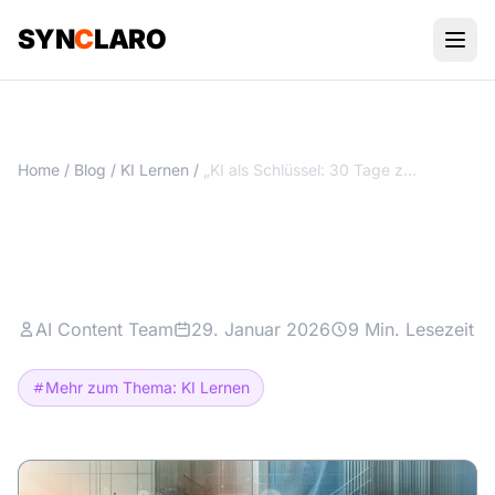
SYN
C
LARO
Home
/
Blog
/
KI Lernen
/
„KI als Schlüssel: 30 Tage zu Business-Skills aufbauen“
„KI als Schlüssel: 30 Tage zu
Business-Skills aufbauen“
AI Content Team
29. Januar 2026
9 Min. Lesezeit
Mehr zum Thema: KI Lernen