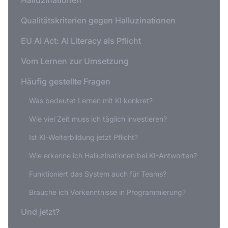
Qualitätskriterien gegen Halluzinationen
EU AI Act: AI Literacy als Pflicht
Vom Lernen zur Umsetzung
Häufig gestellte Fragen
Was bedeutet Lernen mit KI konkret?
Wie viel Zeit muss ich täglich investieren?
Ist KI-Weiterbildung jetzt Pflicht?
Wie erkenne ich Halluzinationen bei KI-Antworten?
Funktioniert das System auch für Teams?
Brauche ich Vorkenntnisse in Programmierung?
Und jetzt?