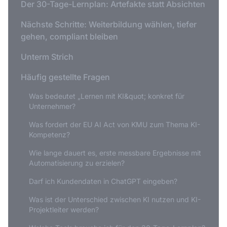
Der 30-Tage-Lernplan: Artefakte statt Absichten
Nächste Schritte: Weiterbildung wählen, tiefer
gehen, compliant bleiben
Unterm Strich
Häufig gestellte Fragen
Was bedeutet „Lernen mit KI&quot; konkret für
Unternehmer?
Was fordert der EU AI Act von KMU zum Thema KI-
Kompetenz?
Wie lange dauert es, erste messbare Ergebnisse mit
Automatisierung zu erzielen?
Darf ich Kundendaten in ChatGPT eingeben?
Was ist der Unterschied zwischen KI nutzen und KI-
Projektleiter werden?