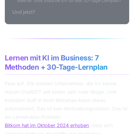
Welche Tools brauche ich für den 30-Tage-Lernplan?
Und jetzt?
Lernen mit KI im Business: 7
Methoden + 30-Tage-Lernplan
Pass auf. Die meisten Unternehmer, die ich kenne,
nutzen ChatGPT seit einem Jahr oder länger. Und
trotzdem läuft in ihren Betrieben kaum etwas
automatisiert. Das ist kein Motivationsproblem. Das ist
ein Lernstruktur-Problem.
Bitkom hat im Oktober 2024 erhoben
, dass sich
erstmals mehr als die Hälfte der deutschen