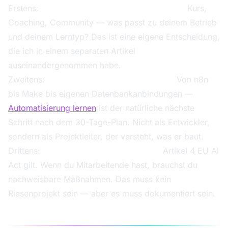
Erstens:
Formatwahl bei der KI-Weiterbildung.
Kurs,
Coaching, Community — was passt zu deinem Betrieb
und deinem Lerntyp? Das ist eine eigene Entscheidung,
die ich in einem separaten Artikel
auseinandergenommen habe.
Zweitens:
Automatisierung wirklich lernen.
Von n8n
bis Make bis eigenen Datenbankanbindungen —
Automatisierung lernen
ist der natürliche nächste
Schritt nach dem 30-Tage-Plan. Nicht als Entwickler,
sondern als Projektleiter, der versteht, was er baut.
Drittens:
AI Literacy compliant machen.
Artikel 4 EU AI
Act gilt. Wenn du Mitarbeitende hast, brauchst du
nachweisbare Maßnahmen. Das muss kein
Riesenprojekt sein — aber es muss dokumentiert sein.