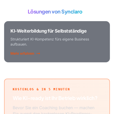
Passende
Lösungen von Synclaro
KI-Weiterbildung für Selbstständige
Strukturiert KI-Kompetenz fürs eigene Business
aufbauen.
Mehr erfahren
KOSTENLOS & IN 5 MINUTEN
Wie KI-ready ist Ihr Betrieb wirklich?
Bevor Sie ein Coaching buchen — machen
Sie zuerst den kostenlosen KI-Readiness-