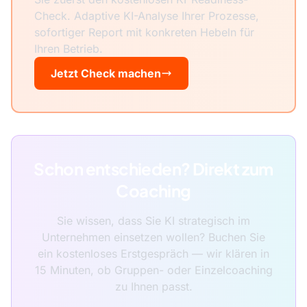
Check. Adaptive KI-Analyse Ihrer Prozesse,
sofortiger Report mit konkreten Hebeln für
Ihren Betrieb.
Jetzt Check machen
Schon entschieden? Direkt zum
Coaching
Sie wissen, dass Sie KI strategisch im
Unternehmen einsetzen wollen? Buchen Sie
ein kostenloses Erstgespräch — wir klären in
15 Minuten, ob Gruppen- oder Einzelcoaching
zu Ihnen passt.