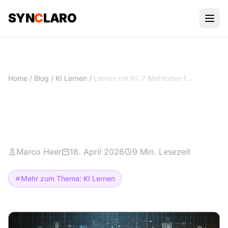
SYN
C
LARO
Home
/
Blog
/
KI Lernen
/
Lernen mit KI: 7 Methoden für echte Business-Erfolge!
Lernen mit KI: 7 Methoden für
echte Business-Erfolge!
Marco Heer
18. April 2026
9 Min. Lesezeit
Mehr zum Thema: KI Lernen