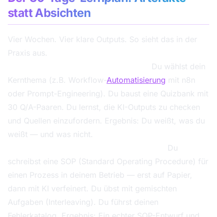
statt Absichten
Vier Wochen. Vier klare Outputs. So sieht das in der
Praxis aus.
Woche 1 — Wissensbasis + Quizbank:
Du wählst dein
Kernthema (z.B. Workflow-
Automatisierung
mit n8n
oder Prompt-Engineering). Du baust eine Quizbank mit
30 Q/A-Paaren. Du lernst, die KI-Outputs zu checken
und Quellen einzufordern. Ergebnis: Du weißt, was du
weißt — und was nicht.
Woche 2 — SOPs + Übungsaufgaben-Mix:
Du
schreibst eine SOP (Standard Operating Procedure) für
einen Prozess in deinem Betrieb — erst auf Papier,
dann mit KI verfeinert. Du übst mit gemischten
Aufgaben (Interleaving). Du führst deinen
Fehlerkatalog. Ergebnis: Ein echter SOP-Entwurf und