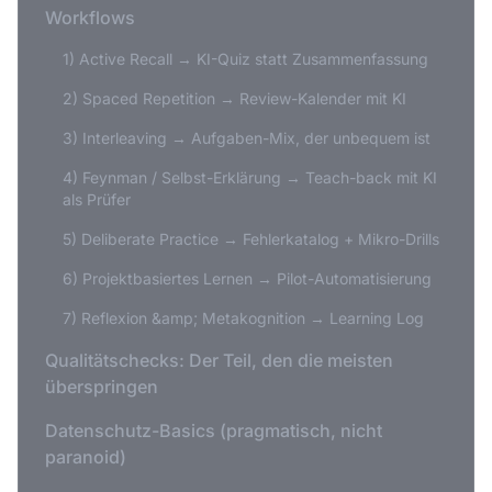
Workflows
1) Active Recall → KI-Quiz statt Zusammenfassung
2) Spaced Repetition → Review-Kalender mit KI
3) Interleaving → Aufgaben-Mix, der unbequem ist
4) Feynman / Selbst-Erklärung → Teach-back mit KI
als Prüfer
5) Deliberate Practice → Fehlerkatalog + Mikro-Drills
6) Projektbasiertes Lernen → Pilot-Automatisierung
7) Reflexion &amp; Metakognition → Learning Log
Qualitätschecks: Der Teil, den die meisten
überspringen
Datenschutz-Basics (pragmatisch, nicht
paranoid)