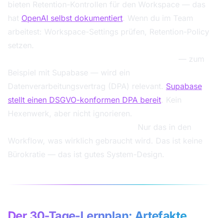
bieten Retention-Kontrollen für den Workspace — das
hat
OpenAI selbst dokumentiert
. Wenn du im Team
arbeitest: Workspace-Settings prüfen, Retention-Policy
setzen.
Sobald du Workflows mit Datenbanken baust
— zum
Beispiel mit Supabase — wird ein
Datenverarbeitungsvertrag (DPA) relevant.
Supabase
stellt einen DSGVO-konformen DPA bereit
. Kein
Hexenwerk, aber nicht ignorieren.
Datenminimierung als Grundregel:
Nur das in den
Workflow, was wirklich gebraucht wird. Das ist keine
Bürokratie — das ist gutes System-Design.
Der 30-Tage-Lernplan: Artefakte