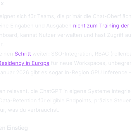
ix
eignet sich für Teams, die primär die Chat-Oberfläc
eine Eingaben und Ausgaben
nicht zum Training de
oard, kannst Nutzer verwalten und hast Zugriff au
r.
einen
Schritt
weiter: SSO-Integration, RBAC (rollenb
Residency in Europa
für neue Workspaces, unbegre
 Januar 2026 gibt es sogar In-Region GPU Inference 
n relevant, die ChatGPT in eigene Systeme integrie
Data-Retention für eligible Endpoints, präzise Steu
ur, was du verbrauchst.
n Einstieg