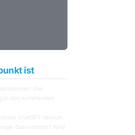
punkt ist
tsprozessen. Das
ieg in den kommenden
enlosen ChatGPT-Version.
nzeige. Datenschutz? Wird