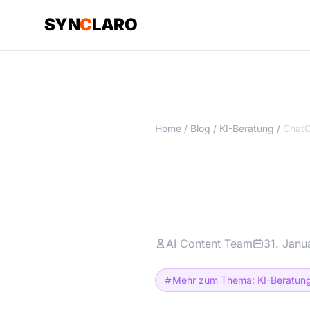
SYN
C
LARO
Home
/
Blog
/
KI-Beratung
/
ChatGPT f
DSGVO-ko
AI Content Team
31. Janu
Mehr zum Thema: KI-Beratun