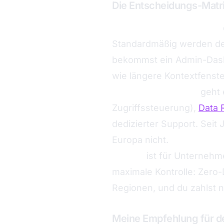
Die Entscheidungs-Matr
ChatGPT Team/Business
Standardmäßig werden d
bekommst ein Admin-Dashb
wie längere Kontextfenste
ChatGPT Enterprise
geht 
Zugriffssteuerung),
Data 
dedizierter Support. Seit
Europa nicht.
Die API
ist für Unternehme
maximale Kontrolle: Zero-
Regionen, und du zahlst n
Meine Empfehlung für de