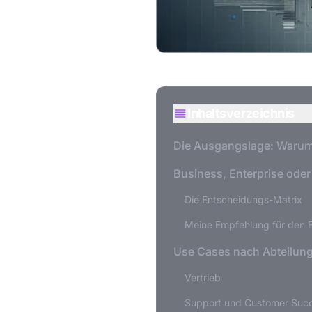
Inhaltsverzeichnis
Die Ausgangslage: Warum je
Business, Enterprise oder
Die Entscheidungs-Matrix
Meine Empfehlung für den E
Use Cases nach Abteilungen
Vertrieb
Support und Customer Suc