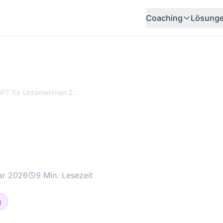
Coaching
Lösung
ChatGPT für Unternehmen 2026: DSGVO-konforme KI-Integration
ür Unternehmen 202
nforme KI-Integrat
ar 2026
9 Min. Lesezeit
g