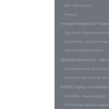
HR – mit Vorsicht
Finance
Prompt-Patterns für Team
Das Rollen-Ziel-Kontext-Pat
Constraints, Output-Format,
Das Checklisten-Pattern
Qualitätssicherung – der u
Qualitätskriterien je Use Ca
Human-in-the-Loop als Sta
DSGVO-Setup und Govern
AVV/DPA – die Grundlage
No-Training-Default verste