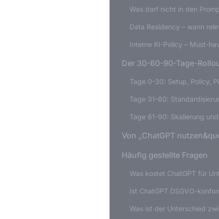
Was darf nicht in den Prom
Data Residency – wann rele
Interne KI-Policy – Must-ha
Der 30-60-90-Tage-Rollo
Tage 0-30: Setup, Policy, Pi
Tage 31-60: Standardisieru
Tage 61-90: Skalierung und
Von „ChatGPT nutzen&quo
Häufig gestellte Fragen
Was kostet ChatGPT für U
Ist ChatGPT DSGVO-konfo
Was ist der Unterschied z