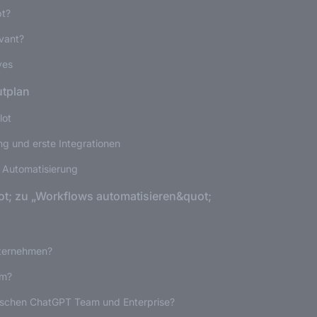
pt?
vant?
ves
utplan
lot
ng und erste Integrationen
 Automatisierung
t; zu „Workflows automatisieren&quot;
nternehmen?
rm?
wischen ChatGPT Team und Enterprise?