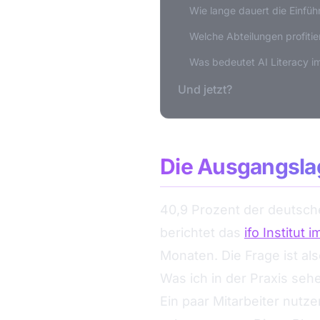
Wie lange dauert die Einf
Welche Abteilungen profiti
Was bedeutet AI Literacy i
Und jetzt?
Die Ausgangslag
40,9 Prozent der deutsch
berichtet das
ifo Institut 
Monaten. Die Frage ist al
Was ich in der Praxis se
Ein paar Mitarbeiter nutz