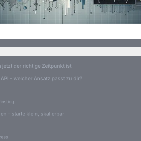
tzt der richtige Zeitpunkt ist
 API – welcher Ansatz passt zu dir?
instieg
 – starte klein, skalierbar
cess