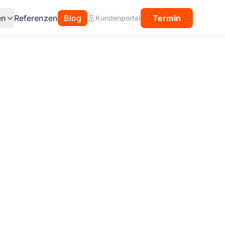
en
Referenzen
Blog
Termin
Kundenportal
6:
ion