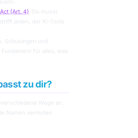
auern.
Act (Art. 4)
. Du musst
ifft jeden, der KI-Tools
e, Schulungen und
s Fundament für alles, was
asst zu dir?
undverschiedene Wege an,
 die Namen vermuten