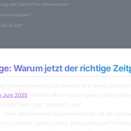
ührung von ChatGPT im Unternehmen?
eren am meisten?
m EU AI Act?
e: Warum jetzt der richtige Zeit
en Unternehmen nutzen bereits KI in ihren Geschäf
im Juni 2025
. Weitere 18,9 Prozent planen den Einst
so nicht mehr „ob", sondern „wie".
he: Viele Unternehmen experimentieren mit der kost
en es heimlich, andere offen. Dokumentation? Fehla