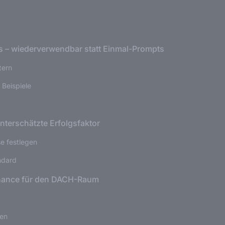
s – wiederverwendbar statt Einmal-Prompts
tern
 Beispiele
nterschätzte Erfolgsfaktor
se festlegen
ndard
ance für den DACH-Raum
hen