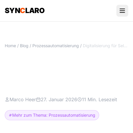
SYN
C
LARO
Home
/
Blog
/
Prozessautomatisierung
/
Digitalisierung für Selbstständige: Der Praxis-Fahrplan
Digitalisierung für
Selbstständige: Der Praxis-
Fahrplan
Marco Heer
27. Januar 2026
11 Min. Lesezeit
Mehr zum Thema: Prozessautomatisierung