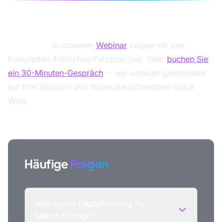
Sie möchten Ihre Digitalisierung professionell
aufsetzen?
In unserem
Webinar
zeigen wir den
kompletten 4-Wochen-Fahrplan live. Oder
buchen Sie
ein 30-Minuten-Gespräch
— wir schauen gemeinsam
auf Ihre Situation und finden die schnellsten Quick
Wins.
Häufige
Fragen
Was kostet Digitalisierung für
Selbstständige?