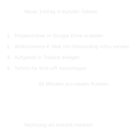
Trigger:
Neuer Eintrag in Kunden-Tabelle
Aktionen:
Projektordner in Google Drive erstellen
Willkommens-E-Mail mit Onboarding-Infos senden
Aufgaben in Todoist anlegen
Termin für Kick-off vorschlagen
Zeitersparnis:
45 Minuten pro neuem Kunden.
Workflow 2: Rechnung → Buchhaltung →
Steuervorbereitung
Trigger:
Rechnung als bezahlt markiert
Aktionen: