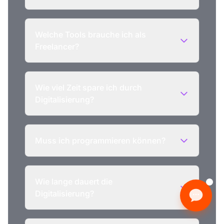
Welche Tools brauche ich als
Freelancer?
Wie viel Zeit spare ich durch
Digitalisierung?
Muss ich programmieren können?
Wie lange dauert die
Digitalisierung?