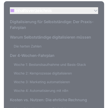
Inhaltsverzeichnis
Digitalisierung für Selbstständige: Der Praxis-
Fahrplan
Warum Selbstständige digitalisieren müssen
Die harten Zahlen
Der 4-Wochen-Fahrplan
Woche 1: Bestandsaufnahme und Basis-Stack
Woche 2: Kernprozesse digitalisieren
Woche 3: Marketing automatisieren
Woche 4: Automatisierung mit n8n
Kosten vs. Nutzen: Die ehrliche Rechnung