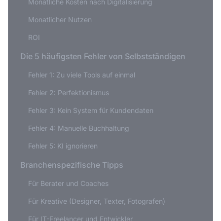
Monatliche Kosten nach Digitalisierung
Monatlicher Nutzen
ROI
Die 5 häufigsten Fehler von Selbstständigen
Fehler 1: Zu viele Tools auf einmal
Fehler 2: Perfektionismus
Fehler 3: Kein System für Kundendaten
Fehler 4: Manuelle Buchhaltung
Fehler 5: KI ignorieren
Branchenspezifische Tipps
Für Berater und Coaches
Für Kreative (Designer, Texter, Fotografen)
Für IT-Freelancer und Entwickler