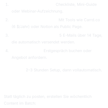
Lead-Magnet erstellen:
Checkliste, Mini-Guide
oder Webinar-Aufzeichnung.
Landing Page einrichten:
Mit Tools wie Carrd.co
(6 $/Jahr) oder Notion als Public Page.
E-Mail-Sequenz anlegen:
5 E-Mails über 14 Tage,
die automatisch versendet werden.
Conversion-Ziel:
Erstgespräch buchen oder
Angebot anfordern.
Investition:
2–3 Stunden Setup, dann vollautomatisch.
Social-Media-Workflow
Statt täglich zu posten, erstellen Sie wöchentlich
Content im Batch: