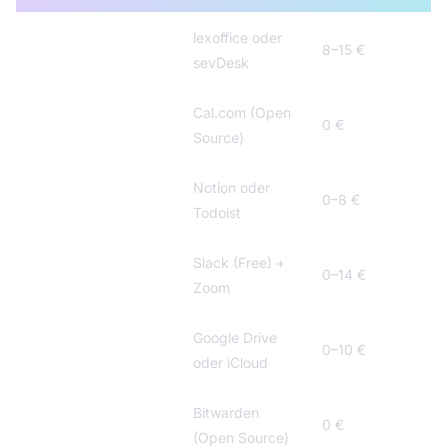
lexoffice oder
Buchhaltung
8–15 €
sevDesk
Cal.com (Open
Terminplanung
0 €
Source)
Notion oder
Projektmanagement
0–8 €
Todoist
Slack (Free) +
Kommunikation
0–14 €
Zoom
Google Drive
Cloud-Speicher
0–10 €
oder iCloud
Bitwarden
Passwörter
0 €
(Open Source)