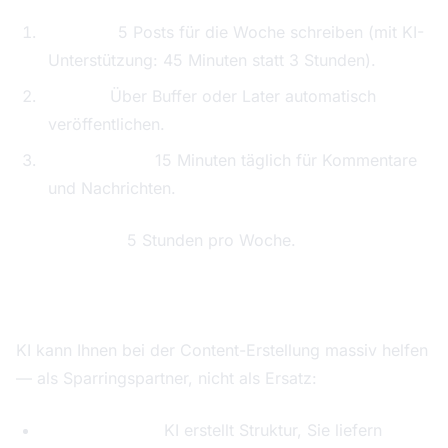
Montag:
5 Posts für die Woche schreiben (mit KI-
Unterstützung: 45 Minuten statt 3 Stunden).
Planen:
Über Buffer oder Later automatisch
veröffentlichen.
Engagement:
15 Minuten täglich für Kommentare
und Nachrichten.
Zeitersparnis:
5 Stunden pro Woche.
KI für Content-Erstellung nutzen
KI kann Ihnen bei der Content-Erstellung massiv helfen
— als Sparringspartner, nicht als Ersatz:
Blog-Outlines:
KI erstellt Struktur, Sie liefern