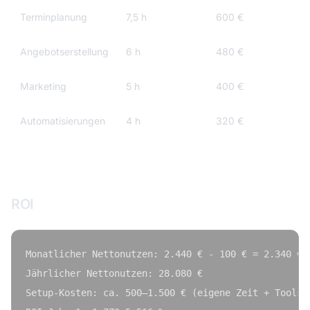
Terminplanung
7,5 h
600 €
Angebotserstellung
6 h
480 €
Marketing
5 h
400 €
Automatisierungen
4 h
320 €
Gesamt
30,5 h
2.440 €
ROI
Monatlicher Nettonutzen: 2.440 € - 100 € = 2.340 €

Jährlicher Nettonutzen: 28.080 €

Setup-Kosten: ca. 500–1.500 € (eigene Zeit + Tools)
