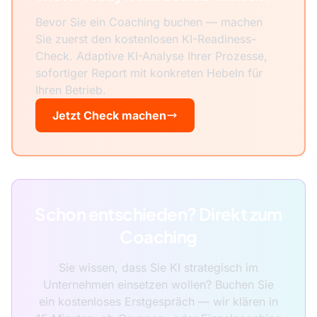
Bevor Sie ein Coaching buchen — machen
Sie zuerst den kostenlosen KI-Readiness-
Check. Adaptive KI-Analyse Ihrer Prozesse,
sofortiger Report mit konkreten Hebeln für
Ihren Betrieb.
Jetzt Check machen
Schon entschieden? Direkt zum
Coaching
Sie wissen, dass Sie KI strategisch im
Unternehmen einsetzen wollen? Buchen Sie
ein kostenloses Erstgespräch — wir klären in