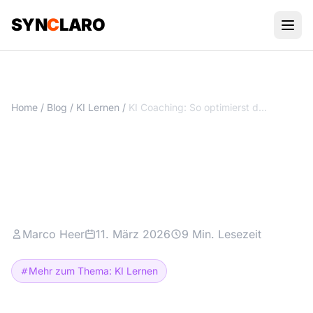
SYN
C
LARO
Home
/
Blog
/
KI Lernen
/
KI Coaching: So optimierst du deinen Workflow in 4 Schritten
KI Coaching: So optimierst du
deinen Workflow in 4
Schritten
Marco Heer
11. März 2026
9 Min. Lesezeit
Mehr zum Thema: KI Lernen