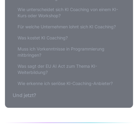
Wie unterscheidet sich KI Coaching von einem KI-
Kurs oder Workshop?
Für welche Unternehmen lohnt sich KI Coaching?
Was kostet KI Coaching?
Muss ich Vorkenntnisse in Programmierung
mitbringen?
Was sagt der EU AI Act zum Thema KI-
Weiterbildung?
Wie erkenne ich seriöse KI-Coaching-Anbieter?
Und jetzt?