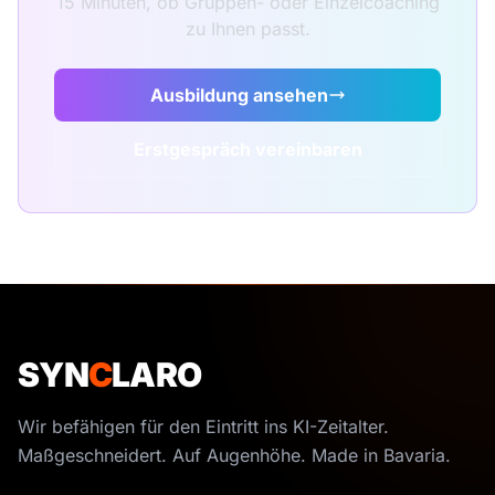
15 Minuten, ob Gruppen- oder Einzelcoaching
zu Ihnen passt.
Ausbildung ansehen
Erstgespräch vereinbaren
SYN
C
LARO
Wir befähigen für den Eintritt ins KI-Zeitalter.
Maßgeschneidert. Auf Augenhöhe. Made in Bavaria.