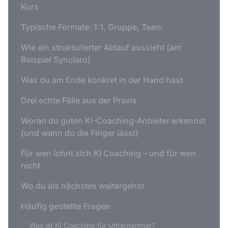
Kurs
Typische Formate: 1:1, Gruppe, Team
Wie ein strukturierter Ablauf aussieht (am
Beispiel Synclaro)
Was du am Ende konkret in der Hand hast
Drei echte Fälle aus der Praxis
Woran du guten KI-Coaching-Anbieter erkennst
(und wann du die Finger lässt)
Für wen lohnt sich KI Coaching – und für wen
nicht
Wo du als nächstes weitergehst
Häufig gestellte Fragen
Was ist KI Coaching für Unternehmer?