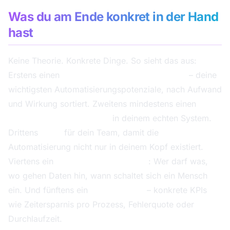
Was du am Ende konkret in der Hand
hast
Keine Theorie. Konkrete Dinge. So sieht das aus:
Erstens einen
priorisierten Use-Case-Backlog
– deine
wichtigsten Automatisierungspotenziale, nach Aufwand
und Wirkung sortiert. Zweitens mindestens einen
laufenden Workflow-MVP
in deinem echten System.
Drittens
SOPs
für dein Team, damit die
Automatisierung nicht nur in deinem Kopf existiert.
Viertens ein
Governance-Dokument
: Wer darf was,
wo gehen Daten hin, wann schaltet sich ein Mensch
ein. Und fünftens ein
Messkonzept
– konkrete KPIs
wie Zeitersparnis pro Prozess, Fehlerquote oder
Durchlaufzeit.