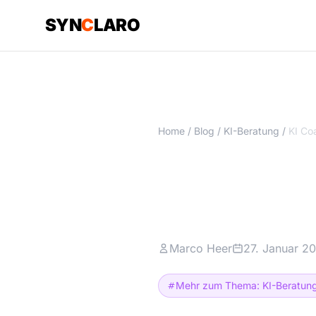
SYN
C
LARO
Home
/
Blog
/
KI-Beratung
/
KI Coachi
Systeme s
Marco Heer
27. Januar 2
Mehr zum Thema: KI-Beratun