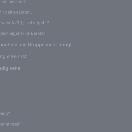
h am meisten?
it deinen Daten.
, wenn&#39;s schiefgeht?
 dein eigener KI-Berater
anchmal die Gruppe mehr bringt
ng erkennst
ändig sehe
ching?
kenntnisse?