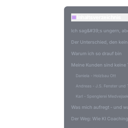
Inhaltsverzeichnis
Ich sag&#39;s ungern, ab
Der Unterschied, den kein
Warum ich so drauf bin
Meine Kunden sind keine 
Daniela - Holzbau Ott
Andreas - J.S. Fenster und 
Karl - Spenglerei Medvejse
Was mich aufregt - und w
Der Weg: Wie KI Coaching 