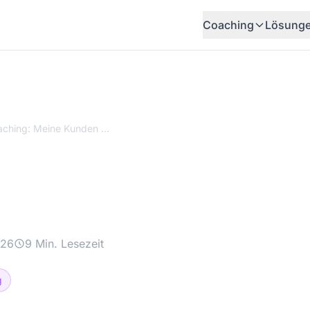
Coaching
Lösung
KI Coaching: Meine Kunden bauen ihre Systeme selbst
ng: Meine Kunden ba
elbst
026
9 Min. Lesezeit
g