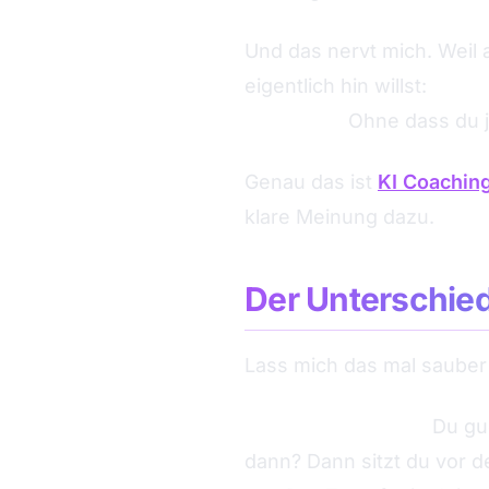
Und das nervt mich. Weil a
eigentlich hin willst:
selbs
betreiben.
Ohne dass du j
Genau das ist
KI Coachin
klare Meinung dazu.
Der Unterschied
Lass mich das mal saube
Kurs oder Training:
Du guc
dann? Dann sitzt du vor d