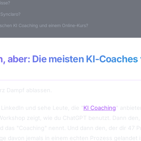
isse?
 Synclaro?
ischen KI Coaching und einem Online-Kurs?
n, aber: Die meisten KI-Coaches 
urz Dampf ablassen.
 LinkedIn und sehe Leute, die "
KI Coaching
" anbiete
Workshop zeigt, wie du ChatGPT benutzt. Dann den
nd das "Coaching" nennt. Und dann den, der dir 47 
zige davon jemals in einem echten Prozess gelandet i