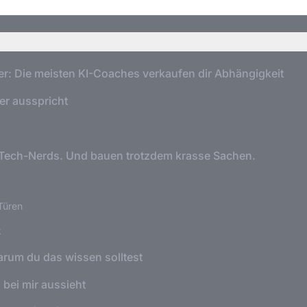
er: Die meisten KI-Coaches verkaufen dir Abhängigkeit
er ausspricht
Tech-Nerds. Und bauen trotzdem krasse Sachen.
Türen
k
arum du das wissen solltest
bei mir aussieht