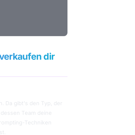
verkaufen dir
n. Da gibt's den Typ, der
, dessen Team deine
Prompting-Techniken
st.