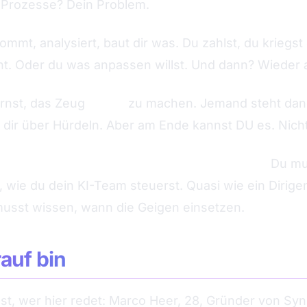
e Prozesse? Dein Problem.
ommt, analysiert, baut dir was. Du zahlst, du kriegst
ht. Oder du was anpassen willst. Und dann? Wieder 
rnst, das Zeug
selbst
zu machen. Jemand steht dane
t dir über Hürdeln. Aber am Ende kannst DU es. Nicht
jektleiter-Mindset, nicht Entwickler-Mindset.
Du mu
wie du dein KI-Team steuerst. Quasi wie ein Dirige
musst wissen, wann die Geigen einsetzen.
auf bin
sst, wer hier redet: Marco Heer, 28, Gründer von Syn