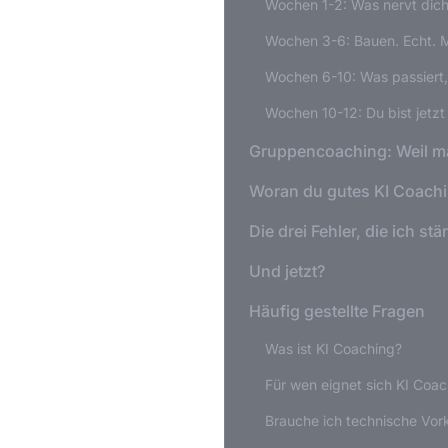
Wochen 1-2: Was nervt dic
Wochen 3-6: Bauen. Echt. M
Wochen 6-10: Was passiert
Wochen 10-12: Du bist jetzt
Gruppencoaching: Weil m
Woran du gutes KI Coachi
Die drei Fehler, die ich st
Und jetzt?
Häufig gestellte Fragen
Was ist KI Coaching?
Für wen eignet sich KI Coa
Brauche ich technische Vor