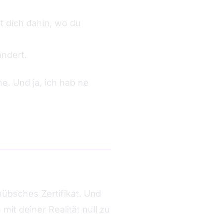
t dich dahin, wo du
en. Und es selbst
ndert.
e. Und ja, ich hab ne
hübsches Zertifikat. Und
it deiner Realität null zu