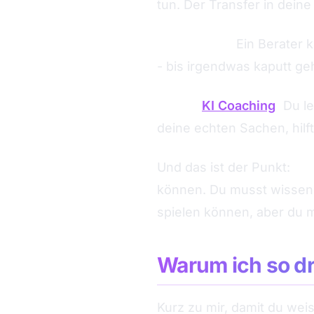
tun. Der Transfer in dein
KI Beratung:
Ein Berater k
- bis irgendwas kaputt ge
Echtes
KI Coaching
:
Du le
deine echten Sachen, hilf
Und das ist der Punkt:
Pro
können. Du musst wissen, 
spielen können, aber du 
Warum ich so dr
Kurz zu mir, damit du wei