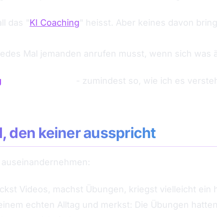
ll das "
KI Coaching
" heisst. Aber keines davon bring
t entscheiden, was du automatisierst. Es selbst bau
edes Mal jemanden anrufen musst, wenn sich was ä
g
für Selbständige
- zumindest so, wie ich es versteh
, den keiner ausspricht
r auseinandernehmen:
kst Videos, machst Übungen, kriegst vielleicht ein 
einem echten Alltag und merkst: Die Übungen hatten m