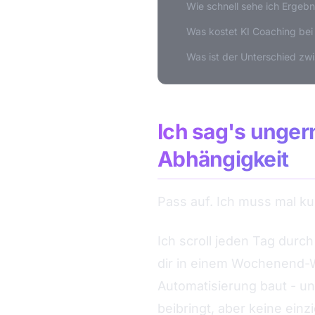
Wie schnell sehe ich Ergebn
Was kostet KI Coaching bei
Was ist der Unterschied zw
Ich sag's unger
Abhängigkeit
Pass auf. Ich muss mal k
Ich scroll jeden Tag durch
dir in einem Wochenend-
Automatisierung baut - u
beibringt, aber keine ein