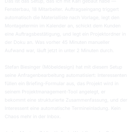
Das ist das Setup, das ich mit Karl gebaut habe —
Fensterbau, 18 Mitarbeiter. Auftragseingang triggert
automatisch die Materialliste nach Vorlage, legt den
Montagetermin im Kalender an, schickt dem Kunden
eine Auftragsbestätigung, und legt ein Projektordner in
der Doku an. Was vorher 45 Minuten manueller
Aufwand war, läuft jetzt in unter 2 Minuten durch.
5. Design/Kreativ: Anfrage → Briefing → Projektstart
Stefan Biesinger (Möbeldesign) hat mit diesem Setup
seine Anfragenbearbeitung automatisiert: Interessenten
füllen ein Briefing-Formular aus, das Projekt wird in
seinem Projektmanagement-Tool angelegt, er
bekommt eine strukturierte Zusammenfassung, und der
Interessent eine automatische Termineinladung. Kein
Chaos mehr in der Inbox.
6. Reporting: Wöchentliches KPI-Digest