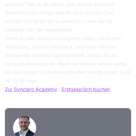
welches Tool zu dir passt, und welche Blueprint-
Workflows für deinen Betrieb Sinn machen. Der
nächste Schritt ist der praktische — und der ist
meistens der, der liegenbleibt.
Wenn du das strukturiert angehen willst, mit echten
Workflows, echtem Feedback, und einer kleinen
Gruppe die dasselbe durcharbeitet: Schau dir die
Synclaro Academy an. Wenn du erstmal wissen willst,
ob das Ganze für deinen konkreten Betrieb passt, buch
dir 15 Minuten.
Zur Synclaro Academy
|
Erstgespräch buchen