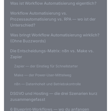
Was ist Workflow Automatisierung eigentlich?
Workflow Automatisierung vs.
Prozessautomatisierung vs. RPA — wo ist der
Unterschied?
Was bringt Workflow Automatisierung wirklich?
(Ohne Buzzwords)
Die Entscheidungs-Matrix: n8n vs. Make vs.
Zapier
Zapier — der Einstieg für Schnellstarter
Make — der Power-User-Mittelweg
n8n — Datenhoheit und Betriebskontrolle
DSGVO und Hosting — die drei Szenarien kurz
zusammengefasst
6 Blueprint-Workflows — wo du anfangen