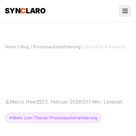
SYN
C
LARO
Home
/
Blog
/
Prozessautomatisierung
/
Workflow Automatisierung: n8n, Make oder Zapier? Finde es raus!
Workflow Automatisierung:
n8n, Make oder Zapier? Finde
es raus!
Marco Heer
23. Februar 2026
11 Min. Lesezeit
Mehr zum Thema: Prozessautomatisierung