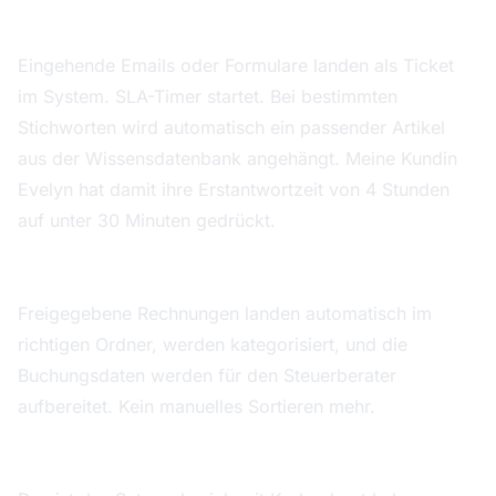
2. Support: Anfrage → Ticket → SLA-Timer →
Wissensdatenbank
Eingehende Emails oder Formulare landen als Ticket
im System. SLA-Timer startet. Bei bestimmten
Stichworten wird automatisch ein passender Artikel
aus der Wissensdatenbank angehängt. Meine Kundin
Evelyn hat damit ihre Erstantwortzeit von 4 Stunden
auf unter 30 Minuten gedrückt.
3. Backoffice: Rechnung → Freigabe → Ablage →
DATEV-Übergabe
Freigegebene Rechnungen landen automatisch im
richtigen Ordner, werden kategorisiert, und die
Buchungsdaten werden für den Steuerberater
aufbereitet. Kein manuelles Sortieren mehr.
4. Handwerk: Auftrag → Materialliste → Termin →
Dokumentation