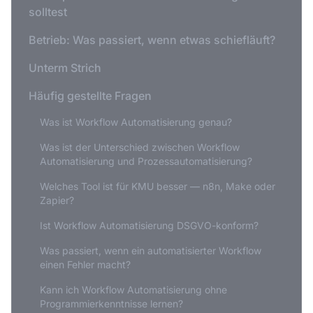
solltest
Betrieb: Was passiert, wenn etwas schiefläuft?
Unterm Strich
Häufig gestellte Fragen
Was ist Workflow Automatisierung genau?
Was ist der Unterschied zwischen Workflow
Automatisierung und Prozessautomatisierung?
Welches Tool ist für KMU besser — n8n, Make oder
Zapier?
Ist Workflow Automatisierung DSGVO-konform?
Was passiert, wenn ein automatisierter Workflow
einen Fehler macht?
Kann ich Workflow Automatisierung ohne
Programmierkenntnisse lernen?