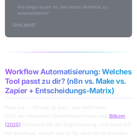
Wie lange dauert es, den ersten Workflow zu
automatisieren?
Und jetzt?
Workflow Automatisierung: Welches
Tool passt zu dir? (n8n vs. Make vs.
Zapier + Entscheidungs-Matrix)
Pass auf — ich sag dir kurz, was mich nervt.
53% der deutschen Unternehmen haben laut
Bitkom
(2025)
Probleme mit der Digitalisierung. Und wenn ich
mir anschaue, warum das so ist, dann ist es meistens