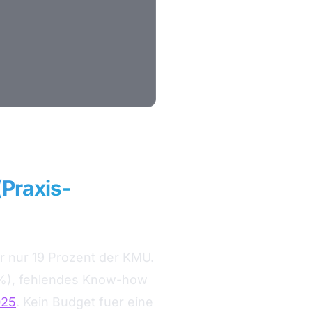
(Praxis-
r nur 19 Prozent der KMU.
53%), fehlendes Know-how
025
. Kein Budget fuer eine