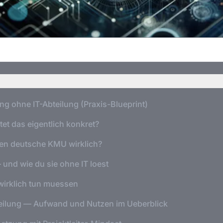
ng ohne IT-Abteilung (Praxis-Blueprint)
t das eigentlich konkret?
en deutsche KMU wirklich?
 und wie du sie ohne IT loest
wirklich tun muessen
eilung — Aufwand und Nutzen im Ueberblick