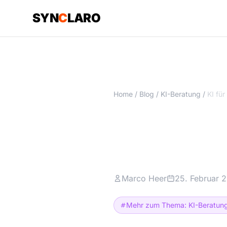
SYN
C
LARO
Home
/
Blog
/
KI-Beratung
/
KI für KMU
Abteilung
Marco Heer
25. Februar 
Mehr zum Thema: KI-Beratun