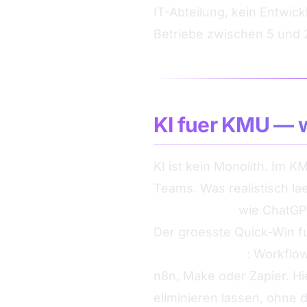
IT-Abteilung, kein Entwic
Betriebe zwischen 5 und 25
KI fuer KMU — w
KI ist kein Monolith. Im K
Teams. Was realistisch la
Generative KI
wie ChatGPT
Der groesste Quick-Win fu
Automations-KI
: Workflo
n8n, Make oder Zapier. Hi
eliminieren lassen, ohne