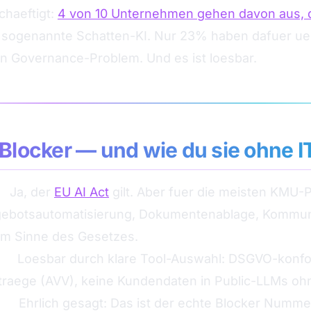
haeftigt:
4 von 10 Unternehmen gehen davon aus, d
sogenannte Schatten-KI. Nur 23% haben dafuer ueb
ein Governance-Problem. Und es ist loesbar.
Blocker — und wie du sie ohne IT
t.
Ja, der
EU AI Act
gilt. Aber fuer die meisten KMU-P
gebotsautomatisierung, Dokumentenablage, Kommuni
m Sinne des Gesetzes.
tz.
Loesbar durch klare Tool-Auswahl: DSGVO-konfo
traege (AVV), keine Kundendaten in Public-LLMs oh
et.
Ehrlich gesagt: Das ist der echte Blocker Nummer