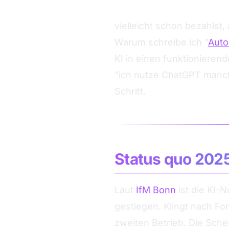
KI als Feature in Standar
vielleicht schon bezahlst,
Warum schreibe ich "
Auto
KI in einen funktionieren
"ich nutze ChatGPT manch
Schritt.
Status quo 202
Laut
IfM Bonn
ist die KI-
gestiegen. Klingt nach Fo
zweiten Betrieb. Die Scher