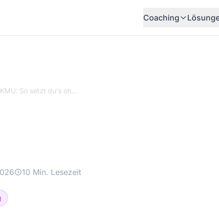
Coaching
Lösung
KI für KMU: So setzt du's ohne IT-Abteilung um!
: So setzt du's ohne 
 um!
2026
10 Min. Lesezeit
g