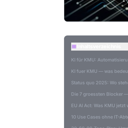
Inhaltsverzeichnis
KI für KMU: Automatisieru
KI fuer KMU — was bedeute
Status quo 2025: Wo steh
Die 7 groessten Blocker —
EU AI Act: Was KMU jetzt 
10 Use Cases ohne IT-Abt