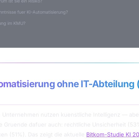
m ist sie ein Risiko?
ntnisse fuer KI-Automatisierung?
rung im KMU?
omatisierung ohne IT-Abteilung 
 Unternehmen nutzen kuenstliche Intelligenz — abe
die Gruende dafuer auch: rechtliche Unsicherheit (
en (51%). Das zeigt die aktuelle
Bitkom-Studie KI 2