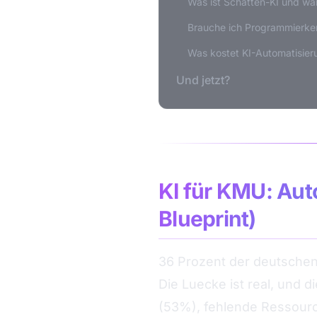
Was ist Schatten-KI und waru
Brauche ich Programmierken
Was kostet KI-Automatisie
Und jetzt?
KI für KMU: Aut
Blueprint)
36 Prozent der deutschen
Die Luecke ist real, und 
(53%), fehlende Ressourc