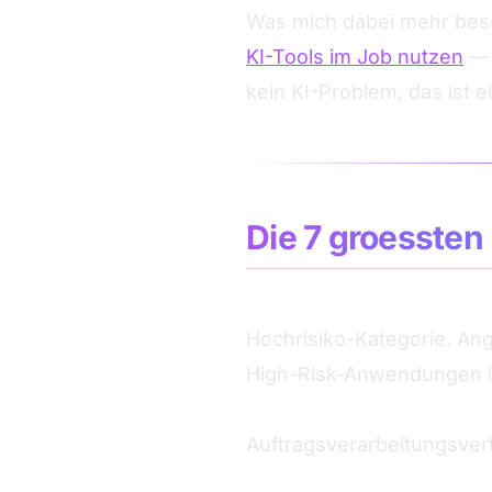
Was mich dabei mehr besc
KI-Tools im Job nutzen
— 
kein KI-Problem, das ist 
Die 7 groessten 
1. Rechtliche Unsicherhei
Hochrisiko-Kategorie. An
High-Risk-Anwendungen i
2. DSGVO und Datenschu
Auftragsverarbeitungsver
3. Schlechte Datenqualita