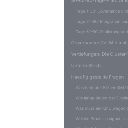
30-60-90-Tage-Plan: Umse
Tage 1–30: Governance und 
Tage 31–60: Integration u
Tage 61–90: Skalierung un
Governance: Der Minimal
Vertiefungen: Die Cluster
Unterm Strich
Haeufig gestellte Fragen
Was bedeutet KI fuer KMU i
Wie lange dauert der Einsti
Was muss ein KMU wegen de
Welche Prozesse eignen sich