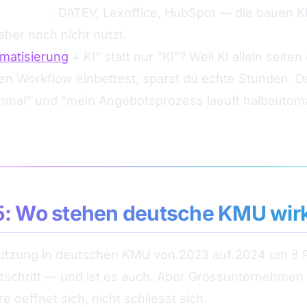
dsoftware
: DATEV, Lexoffice, HubSpot — die bauen KI
 aber noch nicht nutzt.
matisierung
+ KI" statt nur "KI"? Weil KI allein selte
den Workflow einbettest, sparst du echte Stunden. 
mal" und "mein Angebotsprozess laeuft halbautomat
5: Wo stehen deutsche KMU wirk
Nutzung in deutschen KMU von 2023 auf 2024 um 8 
rtschritt — und ist es auch. Aber Grossunternehmen
e oeffnet sich, nicht schliesst sich.