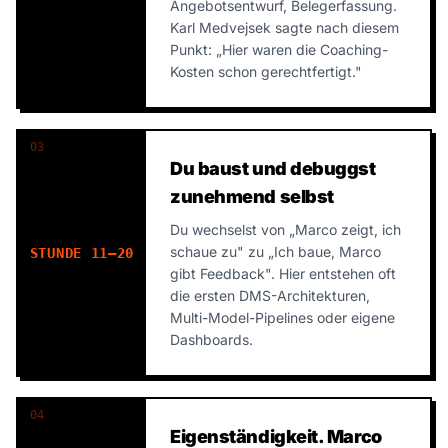
Angebotsentwurf, Belegerfassung.
Karl Medvejsek sagte nach diesem
Punkt: „Hier waren die Coaching-
Kosten schon gerechtfertigt."
03
Du baust und debuggst
zunehmend selbst
Du wechselst von „Marco zeigt, ich
schaue zu" zu „Ich baue, Marco
STUNDE 11–20
gibt Feedback". Hier entstehen oft
die ersten DMS-Architekturen,
Multi-Model-Pipelines oder eigene
Dashboards.
04
Eigenständigkeit. Marco