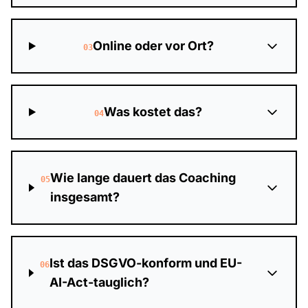
Online oder vor Ort?
03
Was kostet das?
04
Wie lange dauert das Coaching
05
insgesamt?
Ist das DSGVO-konform und EU-
06
AI-Act-tauglich?