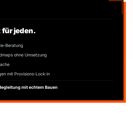
t
für jeden.
gie-Beratung
admaps ohne Umsetzung
rache
en mit Provisions-Lock-in
Begleitung mit echtem Bauen