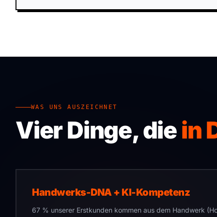
WAS UNS AUSZEICHNET
Vier Dinge, die
in
Handwerks-DNA + KI-Kompetenz
67 % unserer Erstkunden kommen aus dem Handwerk (Hol