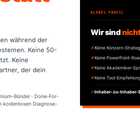
KLARES PROFIL
Wir sind
nich
uen während der
✗
Keine Konzern-Strate
Systemen. Keine 50-
✗
Keine PowerPoint-Ro
tzt. Keine
✗
Keine Akademiker-Sp
rtner, der dein
✗
Keine Tool-Empfehlung
✓
Inhaber-zu-Inhaber-
remium-Bündel · Done-For-
m kostenlosen Diagnose-