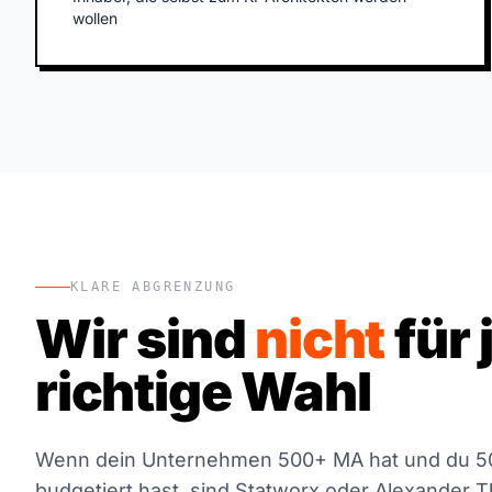
wollen
KLARE ABGRENZUNG
Wir sind
nicht
für 
richtige Wahl
Wenn dein Unternehmen 500+ MA hat und du 50
budgetiert hast, sind Statworx oder Alexander Th