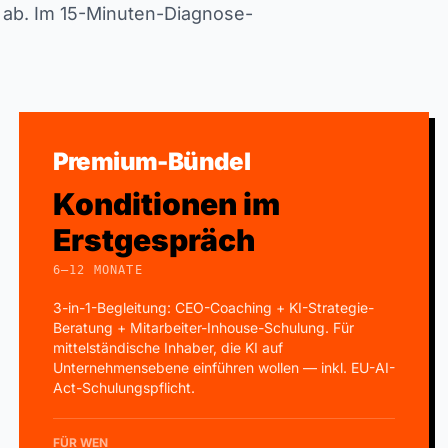
l ab. Im 15-Minuten-Diagnose-
Premium-Bündel
Konditionen im
Erstgespräch
6–12 MONATE
3-in-1-Begleitung: CEO-Coaching + KI-Strategie-
Beratung + Mitarbeiter-Inhouse-Schulung. Für
mittelständische Inhaber, die KI auf
Unternehmensebene einführen wollen — inkl. EU-AI-
Act-Schulungspflicht.
FÜR WEN