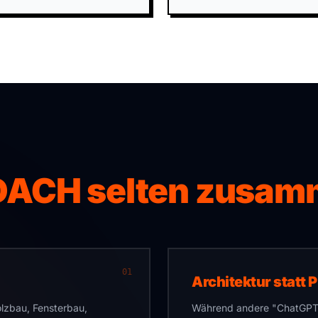
 DACH selten zusa
01
Architektur statt 
zbau, Fensterbau,
Während andere "ChatGPT-P