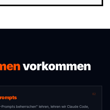
mmen
vorkommen
02
Prompts
rompts beherrschen" lehren, lehren wir Claude Code,