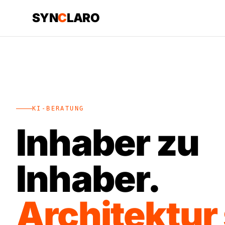
SYN
C
LARO
KI-BERATUNG
Inhaber zu
Inhaber.
Architektur 