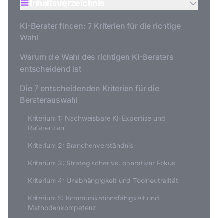
Inhaltsverzeichnis
KI-Berater finden: 7 Kriterien für die richtige
Wahl
Warum die Wahl des richtigen KI-Beraters
entscheidend ist
Die 7 entscheidenden Kriterien für die
Beraterauswahl
Kriterium 1: Nachweisbare KI-Expertise und
Referenzen
Kriterium 2: Branchenverständnis
Kriterium 3: Strategischer vs. operativer Fokus
Kriterium 4: Unabhängigkeit und Toolneutralität
Kriterium 5: Kommunikationsfähigkeit und
Methodenkompetenz