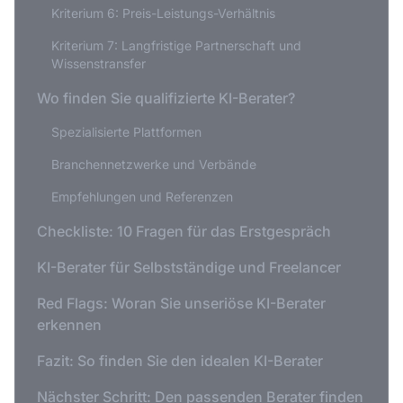
Kriterium 6: Preis-Leistungs-Verhältnis
Kriterium 7: Langfristige Partnerschaft und
Wissenstransfer
Wo finden Sie qualifizierte KI-Berater?
Spezialisierte Plattformen
Branchennetzwerke und Verbände
Empfehlungen und Referenzen
Checkliste: 10 Fragen für das Erstgespräch
KI-Berater für Selbstständige und Freelancer
Red Flags: Woran Sie unseriöse KI-Berater
erkennen
Fazit: So finden Sie den idealen KI-Berater
Nächster Schritt: Den passenden Berater finden