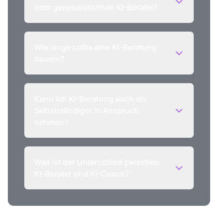
oder generalistischen KI-Berater?
Wie lange sollte eine KI-Beratung
dauern?
Kann ich KI-Beratung auch als
Selbstständiger in Anspruch
nehmen?
Was ist der Unterschied zwischen
KI-Berater und KI-Coach?