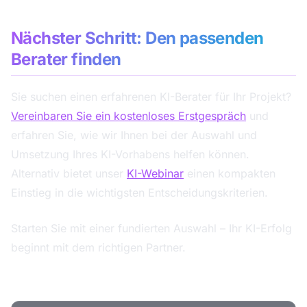
Nächster Schritt: Den passenden
Berater finden
Sie suchen einen erfahrenen KI-Berater für Ihr Projekt?
Vereinbaren Sie ein kostenloses Erstgespräch
und
erfahren Sie, wie wir Ihnen bei der Auswahl und
Umsetzung Ihres KI-Vorhabens helfen können.
Alternativ bietet unser
KI-Webinar
einen kompakten
Einstieg in die wichtigsten Entscheidungskriterien.
Starten Sie mit einer fundierten Auswahl – Ihr KI-Erfolg
beginnt mit dem richtigen Partner.