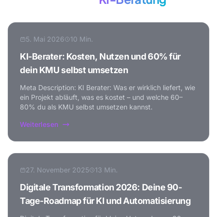
5. Mai 2026
10 Min.
KI-Berater: Kosten, Nutzen und 60% für
dein KMU selbst umsetzen
Meta Description: KI Berater: Was er wirklich liefert, wie
ein Projekt abläuft, was es kostet – und welche 60–
80% du als KMU selbst umsetzen kannst.
Weiterlesen
27. November 2025
13 Min.
Digitale Transformation 2026: Deine 90-
Tage-Roadmap für KI und Automatisierung