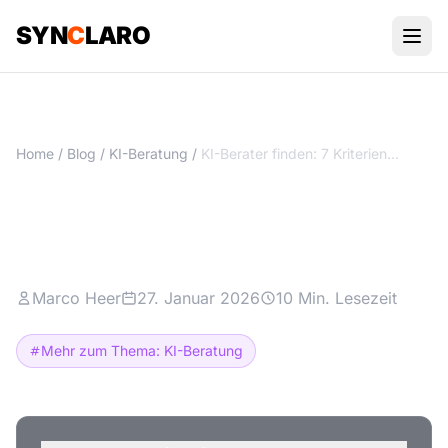
SYN
C
LARO
Home
/
Blog
/
KI-Beratung
/
KI-Berater finden: 7 Kriterien für die richtige Wahl
KI-Berater finden: 7 Kriterien
für die richtige Wahl
Marco Heer
27. Januar 2026
10 Min. Lesezeit
Mehr zum Thema: KI-Beratung