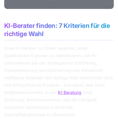
KI-Berater finden: 7 Kriterien für die
richtige Wahl
Einen KI-Berater zu finden bedeutet, einen
qualifizierten Experten zu identifizieren, der Ihr
Unternehmen bei der strategischen Einführung,
Implementierung und Optimierung von Künstlicher
Intelligenz begleitet. Die richtige Wahl entscheidet über
den Erfolg Ihres KI-Projekts – und damit über Ihren
Wettbewerbsvorteil. In der
KI-Beratung
zählt
Erfahrung, Branchenkenntnis und die Fähigkeit,
komplexe Technologie in konkrete
Geschäftsergebnisse zu übersetzen.