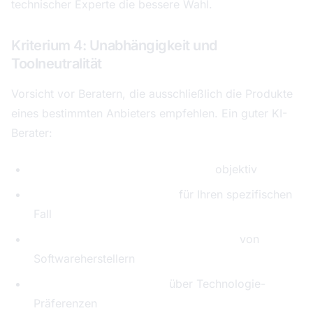
technischer Experte die bessere Wahl.
Kriterium 4: Unabhängigkeit und
Toolneutralität
Vorsicht vor Beratern, die ausschließlich die Produkte
eines bestimmten Anbieters empfehlen. Ein guter KI-
Berater:
Evaluiert verschiedene Lösungen
objektiv
Empfiehlt die beste Option
für Ihren spezifischen
Fall
Hat keine finanziellen Abhängigkeiten
von
Softwareherstellern
Stellt Ihre Geschäftsziele
über Technologie-
Präferenzen