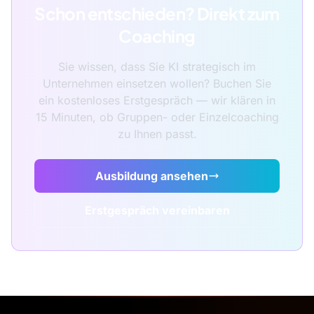
Schon entschieden? Direkt zum
Coaching
Sie wissen, dass Sie KI strategisch im
Unternehmen einsetzen wollen? Buchen Sie
ein kostenloses Erstgespräch — wir klären in
15 Minuten, ob Gruppen- oder Einzelcoaching
zu Ihnen passt.
Ausbildung ansehen
Erstgespräch vereinbaren