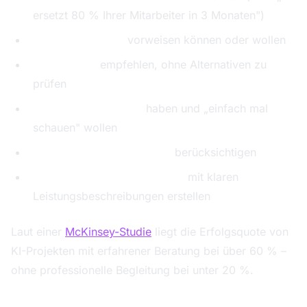
ersetzt 80 % Ihrer Mitarbeiter in 3 Monaten")
Keine Referenzen
vorweisen können oder wollen
Nur ein Tool
empfehlen, ohne Alternativen zu
prüfen
Keine klare Methodik
haben und „einfach mal
schauen" wollen
Kein Change Management
berücksichtigen
Keine schriftlichen Angebote
mit klaren
Leistungsbeschreibungen erstellen
Laut einer
McKinsey-Studie
liegt die Erfolgsquote von
KI-Projekten mit erfahrener Beratung bei über 60 % –
ohne professionelle Begleitung bei unter 20 %.