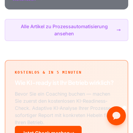
Alle Artikel zu Prozessautomatisierung
ansehen
KOSTENLOS & IN 5 MINUTEN
Wie KI-ready ist Ihr Betrieb wirklich?
Bevor Sie ein Coaching buchen — machen
Sie zuerst den kostenlosen KI-Readiness-
Check. Adaptive KI-Analyse Ihrer Prozesse,
sofortiger Report mit konkreten Hebeln für
Ihren Betrieb.
Jetzt Check machen