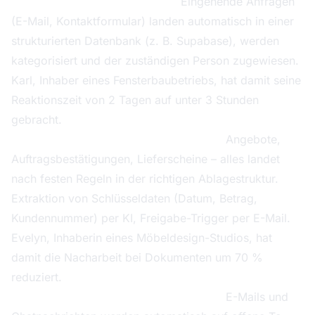
Workflow 1: Anfrage-Handling.
Eingehende Anfragen
(E-Mail, Kontaktformular) landen automatisch in einer
strukturierten Datenbank (z. B. Supabase), werden
kategorisiert und der zuständigen Person zugewiesen.
Karl, Inhaber eines Fensterbaubetriebs, hat damit seine
Reaktionszeit von 2 Tagen auf unter 3 Stunden
gebracht.
Workflow 2: Dokumentenmanagement.
Angebote,
Auftragsbestätigungen, Lieferscheine – alles landet
nach festen Regeln in der richtigen Ablagestruktur.
Extraktion von Schlüsseldaten (Datum, Betrag,
Kundennummer) per KI, Freigabe-Trigger per E-Mail.
Evelyn, Inhaberin eines Möbeldesign-Studios, hat
damit die Nacharbeit bei Dokumenten um 70 %
reduziert.
Workflow 3: Aufgaben und Follow-ups.
E-Mails und