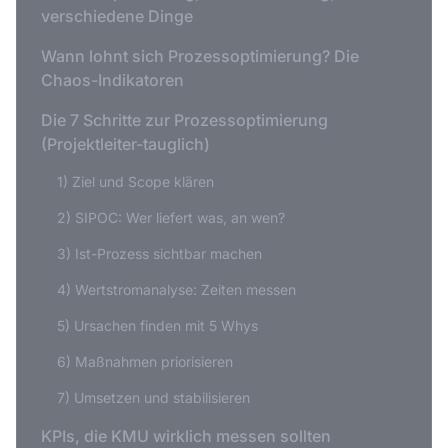
verschiedene Dinge
Wann lohnt sich Prozessoptimierung? Die
Chaos-Indikatoren
Die 7 Schritte zur Prozessoptimierung
(Projektleiter-tauglich)
1) Ziel und Scope klären
2) SIPOC: Wer liefert was, an wen?
3) Ist-Prozess sichtbar machen
4) Wertstromanalyse: Zeiten messen
5) Ursachen finden mit 5 Whys
6) Maßnahmen priorisieren
7) Umsetzen und stabilisieren
KPIs, die KMU wirklich messen sollten