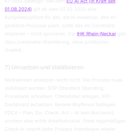
KI-Tools beteiligt? Seit dem
EU AI Act (in Kraft seit
01.08.2024)
gilt ab dem 02.02.2025 eine
Kompetenzpflicht für alle, die KI einsetzen. Wer KI-
gestützte Prozesse plant, sollte das als Constraint
einplanen – nicht ignorieren. Die
IHK Rhein-Neckar
gibt
dazu praxisnahe Orientierung, ohne juristischen
Overkill.
7) Umsetzen und stabilisieren
Maßnahmen umsetzen reicht nicht. Der Prozess muss
stabilisiert werden: SOP (Standard Operating
Procedure) schreiben, Checklisten anlegen, KPI-
Dashboard aufsetzen, Review-Rhythmus festlegen.
PDCA – Plan, Do, Check, Act – ist kein Buzzword,
sondern eine echte Arbeitsstruktur. Ohne regelmäßigen
Check-in rutscht jeder Prozess irgendwann wieder