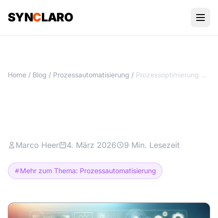
SYN
C
LARO
Home
/
Blog
/
Prozessautomatisierung
/
Prozessoptimierung mit KI: 7 Schritte zur Zeitersparnis
Prozessoptimierung mit KI: 7
Schritte zur Zeitersparnis
Marco Heer
4. März 2026
9 Min. Lesezeit
Mehr zum Thema: Prozessautomatisierung