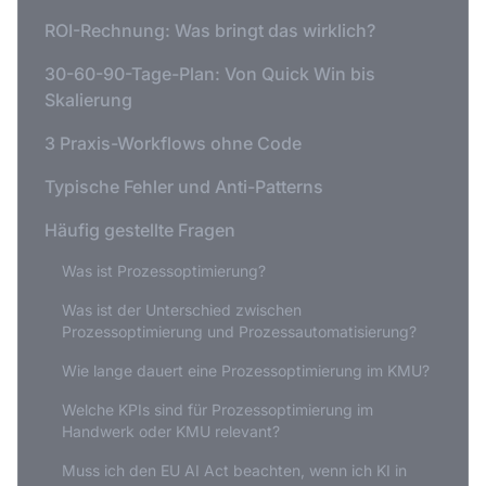
ROI-Rechnung: Was bringt das wirklich?
30-60-90-Tage-Plan: Von Quick Win bis
Skalierung
3 Praxis-Workflows ohne Code
Typische Fehler und Anti-Patterns
Häufig gestellte Fragen
Was ist Prozessoptimierung?
Was ist der Unterschied zwischen
Prozessoptimierung und Prozessautomatisierung?
Wie lange dauert eine Prozessoptimierung im KMU?
Welche KPIs sind für Prozessoptimierung im
Handwerk oder KMU relevant?
Muss ich den EU AI Act beachten, wenn ich KI in