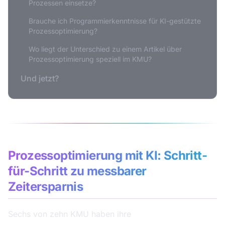
Prozessen einsetze?
Brauche ich Programmierkenntnisse für KI-gestützte
Prozessoptimierung?
Wo liegt der Unterschied zu einem Artikel über
Prozessoptimierung speziell im KMU?
Und jetzt?
Prozessoptimierung mit KI: Schritt-
für-Schritt zu messbarer
Zeitersparnis
Sechs von zehn KMU haben ihre