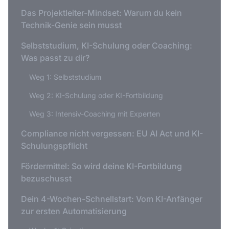
Das Projektleiter-Mindset: Warum du kein
Technik-Genie sein musst
Selbststudium, KI-Schulung oder Coaching:
Was passt zu dir?
Weg 1: Selbststudium
Weg 2: KI-Schulung oder KI-Fortbildung
Weg 3: Intensiv-Coaching mit Experten
Compliance nicht vergessen: EU AI Act und KI-
Schulungspflicht
Fördermittel: So wird deine KI-Fortbildung
bezuschusst
Dein 4-Wochen-Schnellstart: Vom KI-Anfänger
zur ersten Automatisierung