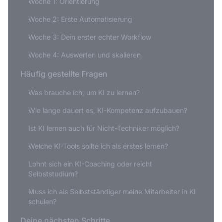
Woche 1: Orientierung
Woche 2: Erste Automatisierung
Woche 3: Dein erster echter Workflow
Woche 4: Auswerten und skalieren
Häufig gestellte Fragen
Was brauche ich, um KI zu lernen?
Wie lange dauert es, KI-Kompetenz aufzubauen?
Ist KI lernen auch für Nicht-Techniker möglich?
Welche KI-Tools sollte ich als erstes lernen?
Lohnt sich ein KI-Coaching oder reicht
Selbststudium?
Muss ich als Selbstständiger meine Mitarbeiter in KI
schulen?
Deine nächsten Schritte