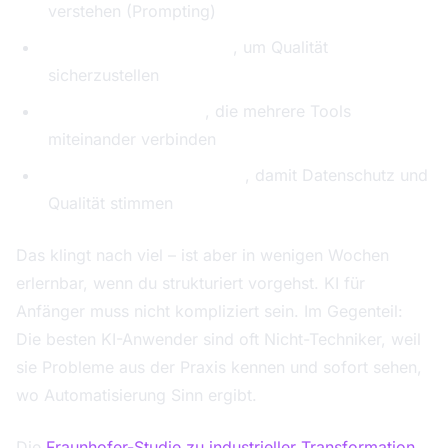
verstehen (Prompting)
Ergebnisse zu bewerten
, um Qualität
sicherzustellen
Workflows zu bauen
, die mehrere Tools
miteinander verbinden
Governance zu verstehen
, damit Datenschutz und
Qualität stimmen
Das klingt nach viel – ist aber in wenigen Wochen
erlernbar, wenn du strukturiert vorgehst. KI für
Anfänger muss nicht kompliziert sein. Im Gegenteil:
Die besten KI-Anwender sind oft Nicht-Techniker, weil
sie Probleme aus der Praxis kennen und sofort sehen,
wo Automatisierung Sinn ergibt.
Die
Fraunhofer-Studie zu industrieller Transformation