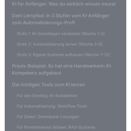
KI für Anfänger: Was du wirklich wissen musst
Dein Lernpfad: In 3 Stufen vom KI-Anfänger
zum Automatisierungs-Profi
Stufe 1: KI-Grundlagen verstehen (Woche 1-2)
Stufe 2: Automatisierung lernen (Woche 3-6)
Stufe 3: Eigene Systeme aufbauen (Woche 7-12)
Praxis-Beispiel: So hat eine Handwerkerin KI-
Kompetenz aufgebaut
Die richtigen Tools zum KI lernen
Für den Einstieg: KI-Assistenten
Für Automatisierung: Workflow-Tools
Für Daten: Datenbank-Lösungen
Für firmeninternes Wissen: RAG-Systeme