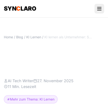
SYN
C
LARO
Home
/
Blog
/
KI Lernen
/
KI lernen als Unternehmer: So baust du echte KI-Kompetenz auf
KI lernen als Unternehmer: So
baust du echte KI-Kompetenz
auf
AI Tech Writer
27. November 2025
11 Min. Lesezeit
Mehr zum Thema: KI Lernen