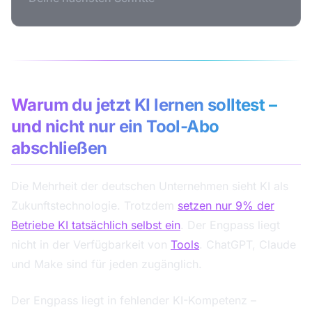
Warum du jetzt KI lernen solltest –
und nicht nur ein Tool-Abo
abschließen
Die Mehrheit der deutschen Unternehmen sieht KI als
Zukunftstechnologie. Trotzdem
setzen nur 9% der
Betriebe KI tatsächlich selbst ein
. Der Engpass liegt
nicht in der Verfügbarkeit von
Tools
. ChatGPT, Claude
und Make sind für jeden zugänglich.
Der Engpass liegt in fehlender KI-Kompetenz –