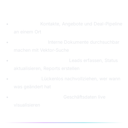
Was du mit Supabase konkret umsetzen kannst:
CRM-Light:
Kontakte, Angebote und Deal-Pipeline
an einem Ort
Company GPT:
Interne Dokumente durchsuchbar
machen mit Vektor-Suche
n8n-Automatisierungen:
Leads erfassen, Status
aktualisieren, Reports erstellen
Audit-Logs:
Lückenlos nachvollziehen, wer wann
was geändert hat
Echtzeit-Dashboards:
Geschäftsdaten live
visualisieren