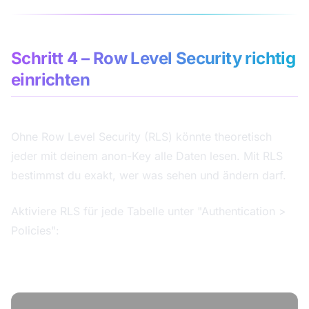
Schritt 4 – Row Level Security richtig
einrichten
Das ist der wichtigste Schritt im gesamten Tutorial.
Ohne Row Level Security (RLS) könnte theoretisch
jeder mit deinem anon-Key alle Daten lesen. Mit RLS
bestimmst du exakt, wer was sehen und ändern darf.
Aktiviere RLS für jede Tabelle unter "Authentication >
Policies":
contacts Policy: