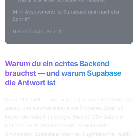
Mini-Assessment: Ist Supabase dein nächster
Schritt?
Dein nächster Schritt
Warum du ein echtes Backend
brauchst — und warum Supabase
die Antwort ist
Du nutzt ChatGPT, hast vielleicht schon n8n-Workflows
gebaut und automatisierst erste Prozesse. Aber wo
landen die Daten? In Google Sheets? CSV-Dateien?
Notion? Das funktioniert — bis es nicht mehr
funktioniert. Spätestens wenn du Zugriffsrechte, Audit-