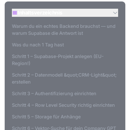
Inhaltsverzeichnis
Warum du ein echtes Backend brauchst — und
warum Supabase die Antwort ist
Was du nach 1 Tag hast
Schritt 1 – Supabase-Projekt anlegen (EU-
Region!)
Schritt 2 – Datenmodell &quot;CRM-Light&quot;
erstellen
Schritt 3 – Authentifizierung einrichten
Schritt 4 – Row Level Security richtig einrichten
Schritt 5 – Storage für Anhänge
Schritt 6 – Vektor-Suche für dein Company GPT