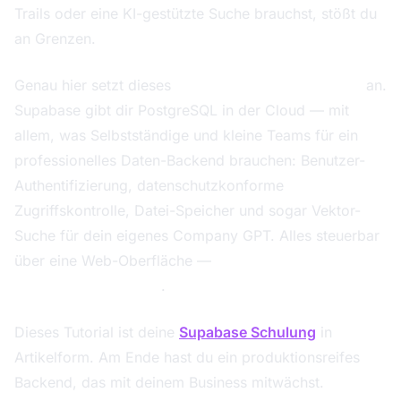
Trails oder eine KI-gestützte Suche brauchst, stößt du
an Grenzen.
Genau hier setzt dieses
Supabase Tutorial Deutsch
an.
Supabase gibt dir PostgreSQL in der Cloud — mit
allem, was Selbstständige und kleine Teams für ein
professionelles Daten-Backend brauchen: Benutzer-
Authentifizierung, datenschutzkonforme
Zugriffskontrolle, Datei-Speicher und sogar Vektor-
Suche für dein eigenes Company GPT. Alles steuerbar
über eine Web-Oberfläche —
ohne eine Zeile Code
schreiben zu müssen
.
Dieses Tutorial ist deine
Supabase Schulung
in
Artikelform. Am Ende hast du ein produktionsreifes
Backend, das mit deinem Business mitwächst.