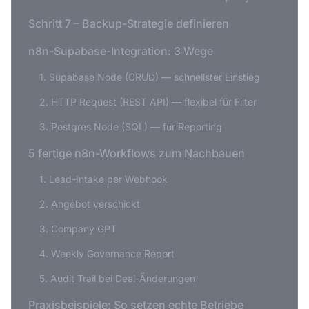
Schritt 7 – Backup-Strategie definieren
n8n-Supabase-Integration: 3 Wege
1. Supabase Node (CRUD) — schnellster Einstieg
2. HTTP Request (REST API) — flexibel für Filter
3. Postgres Node (SQL) — für Reporting
5 fertige n8n-Workflows zum Nachbauen
1. Lead-Intake per Webhook
2. Angebot verschickt
3. Company GPT
4. Weekly Governance Report
5. Audit Trail bei Deal-Änderungen
Praxisbeispiele: So setzen echte Betriebe