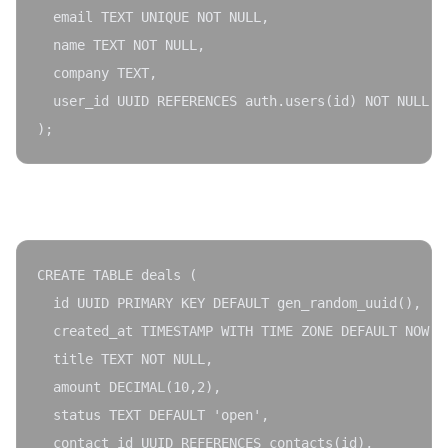
  email TEXT UNIQUE NOT NULL,

  name TEXT NOT NULL,

  company TEXT,

  user_id UUID REFERENCES auth.users(id) NOT NULL

deals:
CREATE TABLE deals (

  id UUID PRIMARY KEY DEFAULT gen_random_uuid(),

  created_at TIMESTAMP WITH TIME ZONE DEFAULT NOW(),
  title TEXT NOT NULL,

  amount DECIMAL(10,2),

  status TEXT DEFAULT 'open',

  contact_id UUID REFERENCES contacts(id),
