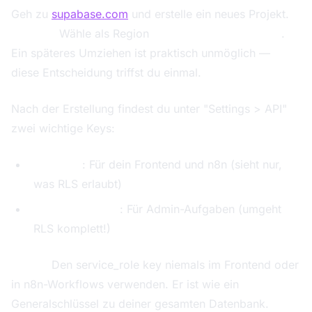
Geh zu
supabase.com
und erstelle ein neues Projekt.
Wichtig:
Wähle als Region
"Central EU (Frankfurt)"
.
Ein späteres Umziehen ist praktisch unmöglich —
diese Entscheidung triffst du einmal.
Nach der Erstellung findest du unter "Settings > API"
zwei wichtige Keys:
anon key
: Für dein Frontend und n8n (sieht nur,
was RLS erlaubt)
service_role key
: Für Admin-Aufgaben (umgeht
RLS komplett!)
Merke:
Den service_role key niemals im Frontend oder
in n8n-Workflows verwenden. Er ist wie ein
Generalschlüssel zu deiner gesamten Datenbank.