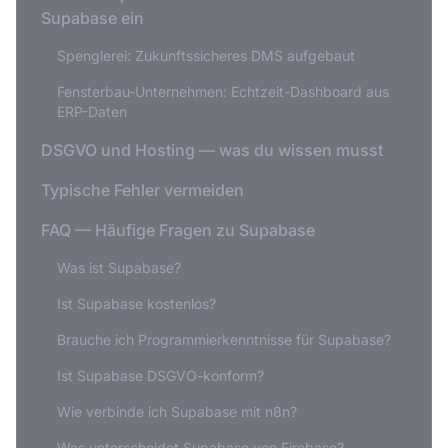
Supabase ein
Spenglerei: Zukunftssicheres DMS aufgebaut
Fensterbau-Unternehmen: Echtzeit-Dashboard aus
ERP-Daten
DSGVO und Hosting — was du wissen musst
Typische Fehler vermeiden
FAQ — Häufige Fragen zu Supabase
Was ist Supabase?
Ist Supabase kostenlos?
Brauche ich Programmierkenntnisse für Supabase?
Ist Supabase DSGVO-konform?
Wie verbinde ich Supabase mit n8n?
Was unterscheidet Supabase von Firebase?