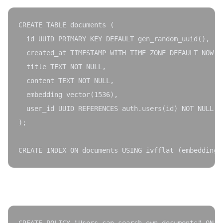
CREATE TABLE documents (

  id UUID PRIMARY KEY DEFAULT gen_random_uuid(),

  created_at TIMESTAMP WITH TIME ZONE DEFAULT NOW(),
  title TEXT NOT NULL,

  content TEXT NOT NULL,

  embedding vector(1536),

  user_id UUID REFERENCES auth.users(id) NOT NULL

);

RLS für datenschutzkonforme Vektor-Suche: