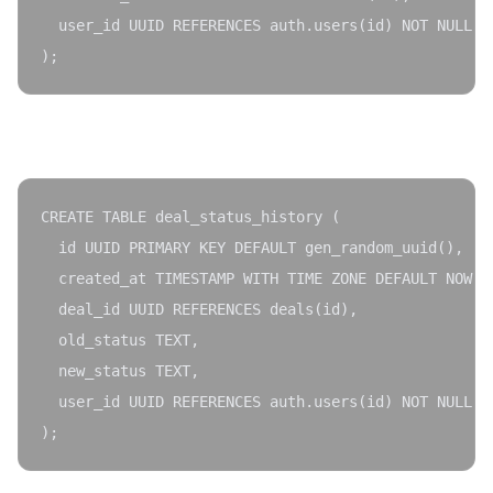
  user_id UUID REFERENCES auth.users(id) NOT NULL

deal_status_history:
CREATE TABLE deal_status_history (

  id UUID PRIMARY KEY DEFAULT gen_random_uuid(),

  created_at TIMESTAMP WITH TIME ZONE DEFAULT NOW(),
  deal_id UUID REFERENCES deals(id),

  old_status TEXT,

  new_status TEXT,

  user_id UUID REFERENCES auth.users(id) NOT NULL
