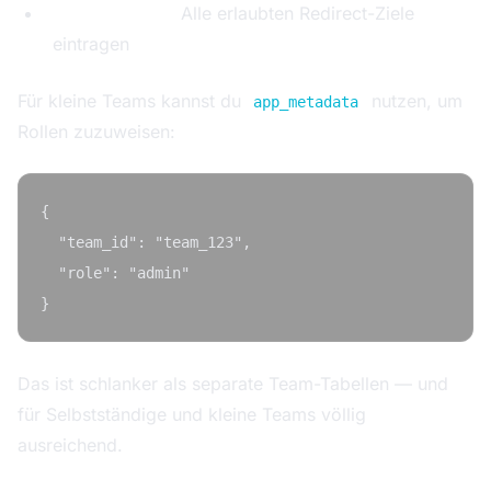
Redirect URLs:
Alle erlaubten Redirect-Ziele
eintragen
Für kleine Teams kannst du
nutzen, um
app_metadata
Rollen zuzuweisen:
{

  "team_id": "team_123",

  "role": "admin"

Das ist schlanker als separate Team-Tabellen — und
für Selbstständige und kleine Teams völlig
ausreichend.