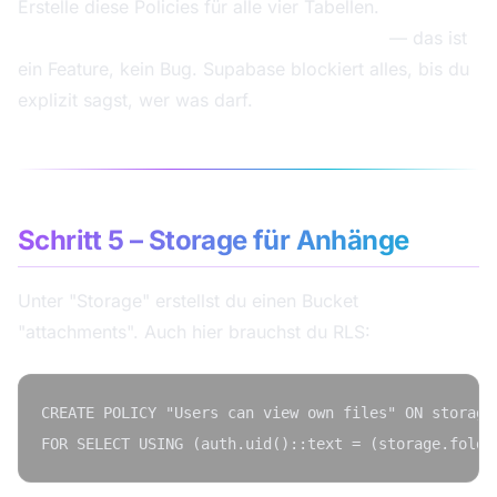
Erstelle diese Policies für alle vier Tabellen.
Ohne
Policies ist der anon-Key komplett gesperrt
— das ist
ein Feature, kein Bug. Supabase blockiert alles, bis du
explizit sagst, wer was darf.
Schritt 5 – Storage für Anhänge
Unter "Storage" erstellst du einen Bucket
"attachments". Auch hier brauchst du RLS:
CREATE POLICY "Users can view own files" ON storage.