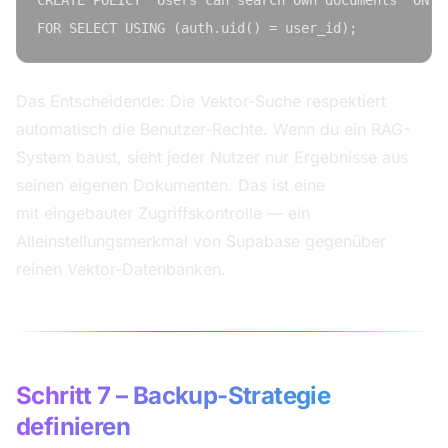
CREATE POLICY "Users can search own documents" ON do
Das Entscheidende: Die Vektor-Suche respektiert
automatisch die Benutzer-Rechte. Wenn du ein RAG-
System baust, sieht jeder Nutzer nur Ergebnisse aus
seinen eigenen Dokumenten. Das ist eine
ki datenbank
mit eingebauter Zugriffskontrolle — ein
Alleinstellungsmerkmal von Supabase gegenüber
reinen Vektor-Datenbanken.
Schritt 7 – Backup-Strategie
definieren