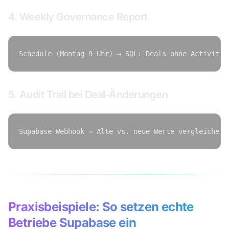
4. Weekly Governance Report
5. Audit Trail bei Deal-Änderungen
Praxisbeispiele: So setzen echte
Betriebe Supabase ein