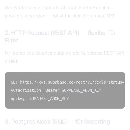
Der Node kann sogar als AI Tool in n8n-Agenten
verwendet werden — ideal für dein Company GPT.
2. HTTP Request (REST API) — flexibel für
Filter
Für komplexe Queries nutzt du die Supabase REST API
direkt:
GET https://xyz.supabase.co/rest/v1/deals?status=eq.
Authorization: Bearer SUPABASE_ANON_KEY

3. Postgres Node (SQL) — für Reporting