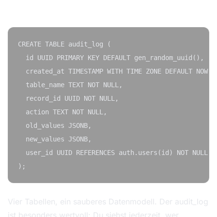
audit_log:
CREATE TABLE audit_log (

  id UUID PRIMARY KEY DEFAULT gen_random_uuid(),

  created_at TIMESTAMP WITH TIME ZONE DEFAULT NOW(),
  table_name TEXT NOT NULL,

  record_id UUID NOT NULL,

  action TEXT NOT NULL,

  old_values JSONB,

  new_values JSONB,

  user_id UUID REFERENCES auth.users(id) NOT NULL

Vier Tabellen, ein sauberes Datenmodell. Der audit_log
ist besonders wertvoll: Du siehst jederzeit, wer