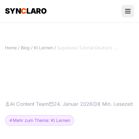
SYN
C
LARO
Home
/
Blog
/
KI Lernen
/
Supabase Tutorial Deutsch: Dein KI-fähiges Backend ohne Programmieren
Supabase Tutorial Deutsch:
Dein KI-fähiges Backend
ohne Programmieren
AI Content Team
24. Januar 2026
8 Min. Lesezeit
Mehr zum Thema: KI Lernen