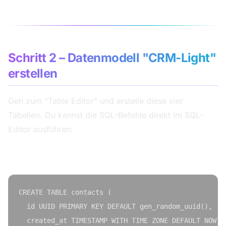
Schritt 2 – Datenmodell "CRM-Light"
erstellen
Geh zum "Table Editor" und erstelle diese vier
Tabellen. Du kannst die SQL-Befehle direkt im SQL-
Editor ausführen:
contacts:
CREATE TABLE contacts (

  id UUID PRIMARY KEY DEFAULT gen_random_uuid(),

  created_at TIMESTAMP WITH TIME ZONE DEFAULT NOW(),