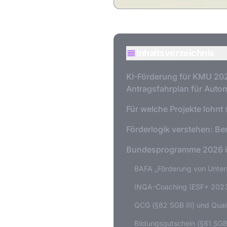
Inhaltsverzeichnis
KI-Förderung für KMU 202
Antragsfahrplan für Auto
Für welche Projekte lohnt
Förderlogik verstehen: Be
Bundesprogramme 2026 i
BAFA „Förderung von Unter
INQA-Coaching (ESF+ 202
QCG (§82 SGB III) und Qual
Bildungsgutschein (§81 SGB 