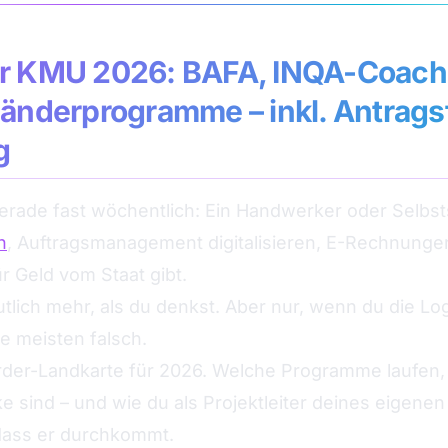
ür KMU 2026: BAFA, INQA-Coach
Länderprogramme – inkl. Antrags
g
gerade fast wöchentlich: Ein Handwerker oder Selbsts
n
, Auftragsmanagement digitalisieren, E-Rechnungen
r Geld vom Staat gibt.
eutlich mehr, als du denkst. Aber nur, wenn du die Lo
 meisten falsch.
Förder-Landkarte für 2026. Welche Programme laufen,
ke sind – und wie du als Projektleiter deines eigene
 dass er durchkommt.