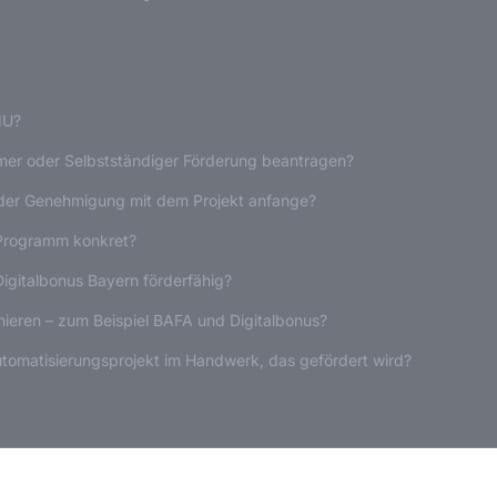
MU?
hmer oder Selbstständiger Förderung beantragen?
 der Genehmigung mit dem Projekt anfange?
-Programm konkret?
igitalbonus Bayern förderfähig?
nieren – zum Beispiel BAFA und Digitalbonus?
utomatisierungsprojekt im Handwerk, das gefördert wird?