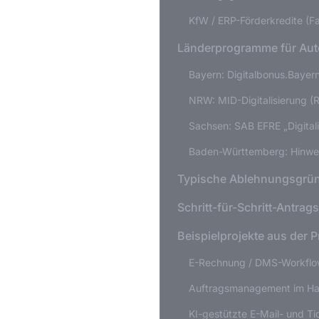
KfW / ERP-Förderkredite (Fa
Länderprogramme für Aut
Bayern: Digitalbonus.Bayer
NRW: MID-Digitalisierung (R
Sachsen: SAB EFRE „Digita
Baden-Württemberg: Hinwe
Typische Ablehnungsgrün
Schritt-für-Schritt-Antrag
Beispielprojekte aus der P
E-Rechnung / DMS-Workfl
Auftragsmanagement im H
KI-gestützte E-Mail- und T