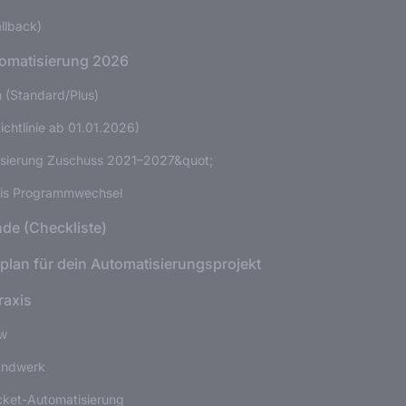
llback)
omatisierung 2026
n (Standard/Plus)
ichtlinie ab 01.01.2026)
lisierung Zuschuss 2021–2027&quot;
is Programmwechsel
de (Checkliste)
splan für dein Automatisierungsprojekt
raxis
ow
andwerk
icket-Automatisierung