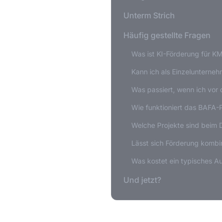
Unterm Strich
Häufig gestellte Fragen
Was ist KI-Förderung für K
Kann ich als Einzelunterne
Was passiert, wenn ich vor
Wie funktioniert das BAFA
Welche Projekte sind beim D
Lässt sich Förderung kombi
Was kostet ein typisches A
Und jetzt?