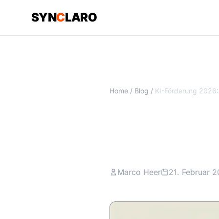
SYN
C
LARO
Home
/
Blog
/
KI-Förder
Beste für
Marco Heer
21. Februar 