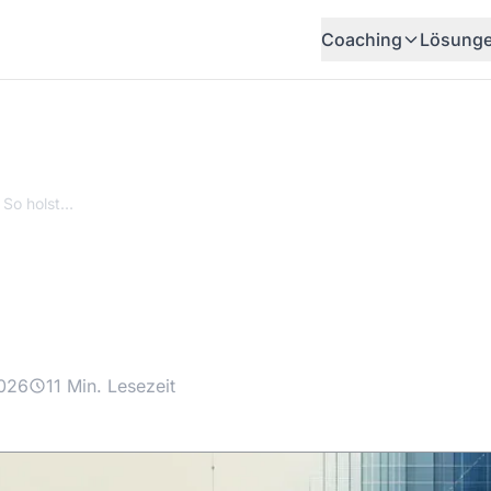
Coaching
Lösung
KI-Förderung 2026: So holst du das Beste für dein KMU
ung 2026: So holst d
 dein KMU
2026
11 Min. Lesezeit