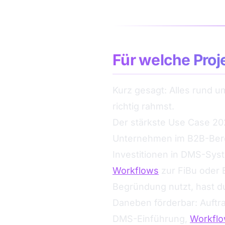
Für welche Proj
Kurz gesagt: Alles rund u
richtig rahmst.
Der stärkste Use Case 202
Unternehmen im B2B-Bere
Investitionen in DMS-Sys
Workflows
zur FiBu oder 
Begründung nutzt, hast d
Daneben förderbar: Auft
DMS-Einführung,
Workfl