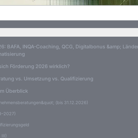
6: BAFA, INQA-Coaching, QCG, Digitalbonus &amp; Länder
matisierung
 sich Förderung 2026 wirklich?
ratung vs. Umsetzung vs. Qualifizierung
m Überblick
nehmensberatungen&quot; (bis 31.12.2026)
3–2027)
ifizierungsgeld
III)