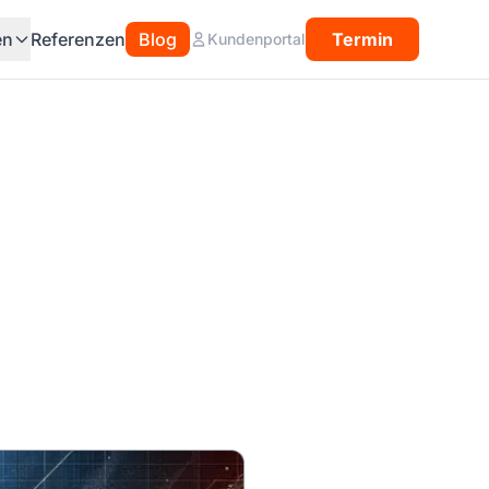
en
Referenzen
Blog
Termin
Kundenportal
u das