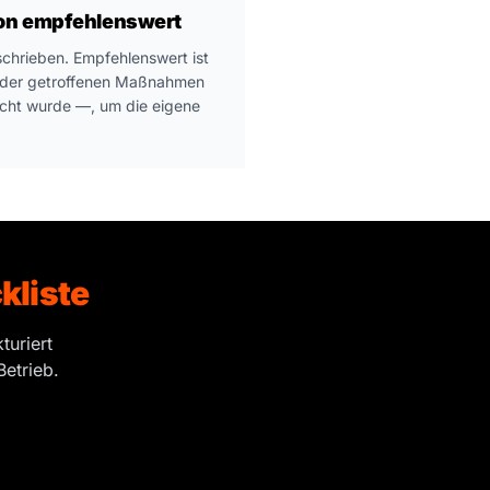
ion empfehlenswert
geschrieben. Empfehlenswert ist
n der getroffenen Maßnahmen
ht wurde —, um die eigene
.
liste
turiert
etrieb.