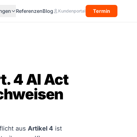
ngen
Referenzen
Blog
Termin
Kundenportal
. 4 AI Act
achweisen
flicht aus
Artikel 4
ist