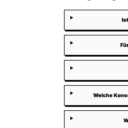
Is
Für
Welche Konse
W