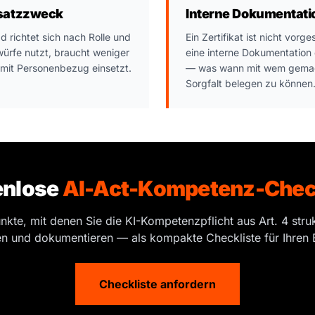
satzzweck
Interne Dokumentat
 richtet sich nach Rolle und
Ein Zertifikat ist nicht vor
twürfe nutzt, braucht weniger
eine interne Dokumentatio
 mit Personenbezug einsetzt.
— was wann mit wem gemac
Sorgfalt belegen zu können
enlose
AI-Act-Kompetenz-Check
nkte, mit denen Sie die KI-Kompetenzpflicht aus Art. 4 struk
n und dokumentieren — als kompakte Checkliste für Ihren B
Checkliste anfordern