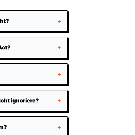
cht?
+
Act?
+
+
cht ignoriere?
+
um?
+