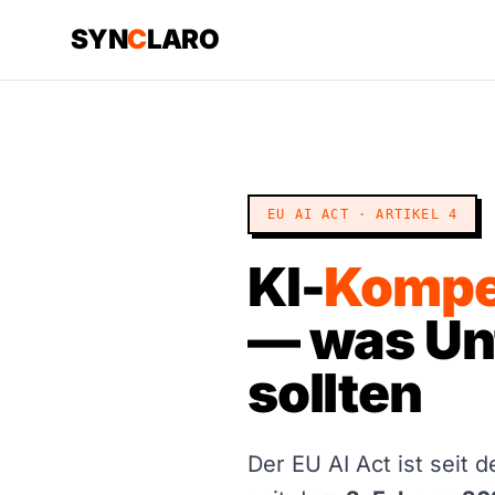
SYN
C
LARO
EU AI ACT · ARTIKEL 4
KI-
Kompe
— was Un
sollten
Der EU AI Act ist seit