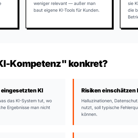
e
weniger relevant — außer man
sie K
baut eigene KI-Tools für Kunden.
die b
Betr
KI-Kompetenz" konkret?
eingesetzten KI
Risiken einschätzen
was das KI-System tut, wo
Halluzinationen, Datenschut
che Ergebnisse man nicht
nutzt, soll typische Fehler
können.