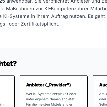
025
anwendbar. Sie verpflichtet Anbieter und Be
e Maßnahmen zur KI-Kompetenz ihrer Mitarbe
ie KI-Systeme in ihrem Auftrag nutzen. Es ge
s- oder Zertifikatspflicht.
chtet?
Anbieter („Provider")
Auc
Wer KI-Systeme entwickelt oder
Art. 
unter eigenem Namen anbietet.
oder
 im
Für die meisten Mittelständler
Selb