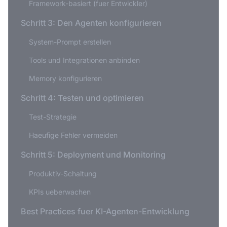
Framework-basiert (fuer Entwickler)
Schritt 3: Den Agenten konfigurieren
System-Prompt erstellen
Tools und Integrationen anbinden
Memory konfigurieren
Schritt 4: Testen und optimieren
Test-Strategie
Haeufige Fehler vermeiden
Schritt 5: Deployment und Monitoring
Produktiv-Schaltung
KPIs ueberwachen
Best Practices fuer KI-Agenten-Entwicklung