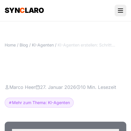
SYN
C
LARO
Home
/
Blog
/
KI-Agenten
/
KI-Agenten erstellen: Schritt-für-Schritt-Anleitung
KI-Agenten erstellen: Schritt-
für-Schritt-Anleitung
Marco Heer
27. Januar 2026
10 Min. Lesezeit
Mehr zum Thema: KI-Agenten