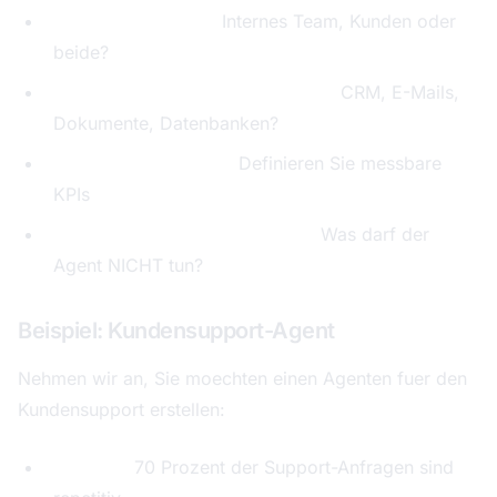
Wer ist der Nutzer?
Internes Team, Kunden oder
beide?
Welche Datenquellen braucht er?
CRM, E-Mails,
Dokumente, Datenbanken?
Wie sieht Erfolg aus?
Definieren Sie messbare
KPIs
Welche Grenzen soll er haben?
Was darf der
Agent NICHT tun?
Beispiel: Kundensupport-Agent
Nehmen wir an, Sie moechten einen Agenten fuer den
Kundensupport erstellen:
Problem:
70 Prozent der Support-Anfragen sind