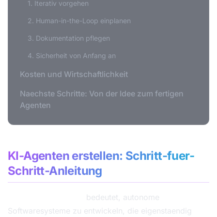
1. Iterativ vorgehen
2. Human-in-the-Loop einplanen
3. Dokumentation pflegen
4. Sicherheit von Anfang an
Kosten und Wirtschaftlichkeit
Naechste Schritte: Von der Idee zum fertigen
Agenten
KI-Agenten erstellen: Schritt-fuer-
Schritt-Anleitung
KI-Agenten erstellen
bedeutet, autonome
Softwaresysteme zu entwickeln, die eigenstaendig