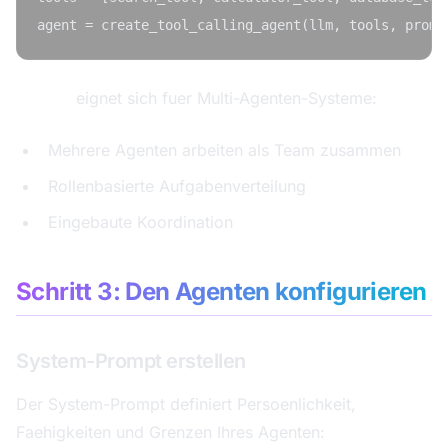
CrewAI
eignet sich fuer Multi-Agenten-Systeme:
Mehrere Agenten arbeiten als Team zusammen
Rollenbasierte Aufgabenverteilung
Eingebaute Koordination
Schritt 3: Den Agenten konfigurieren
System-Prompt erstellen
Der System-Prompt definiert Persoenlichkeit,
Faehigkeiten und Grenzen Ihres Agenten: