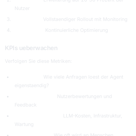
Nutzer
Woche 5-6:
Vollstaendiger Rollout mit Monitoring
Ab Woche 7:
Kontinuierliche Optimierung
KPIs ueberwachen
Verfolgen Sie diese Metriken:
Erfolgsrate:
Wie viele Anfragen loest der Agent
eigenstaendig?
Antwortqualitaet:
Nutzerbewertungen und
Feedback
Kosten pro Anfrage:
LLM-Kosten, Infrastruktur,
Wartung
Eskalationsrate:
Wie oft wird an Menschen