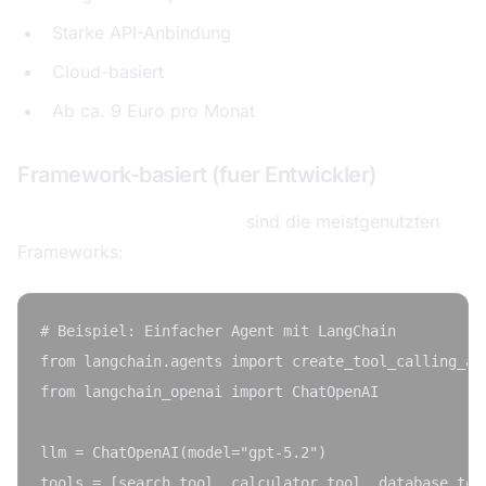
Starke API-Anbindung
Cloud-basiert
Ab ca. 9 Euro pro Monat
Framework-basiert (fuer Entwickler)
LangChain und LangGraph
sind die meistgenutzten
Frameworks:
# Beispiel: Einfacher Agent mit LangChain

from langchain.agents import create_tool_calling_age
from langchain_openai import ChatOpenAI

llm = ChatOpenAI(model="gpt-5.2")

tools = [search_tool, calculator_tool, database_tool