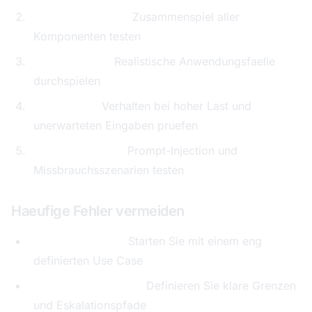
Integrationstests:
Zusammenspiel aller
Komponenten testen
Szenariotests:
Realistische Anwendungsfaelle
durchspielen
Stresstests:
Verhalten bei hoher Last und
unerwarteten Eingaben pruefen
Sicherheitstests:
Prompt-Injection und
Missbrauchsszenarien testen
Haeufige Fehler vermeiden
Zu breiter Scope:
Starten Sie mit einem eng
definierten Use Case
Fehlende Guardrails:
Definieren Sie klare Grenzen
und Eskalationspfade