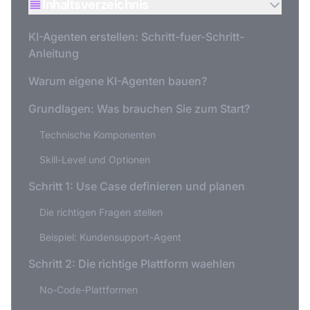
Inhaltsverzeichnis
KI-Agenten erstellen: Schritt-fuer-Schritt-
Anleitung
Warum eigene KI-Agenten bauen?
Grundlagen: Was brauchen Sie zum Start?
Technische Komponenten
Skill-Level und Optionen
Schritt 1: Use Case definieren und planen
Die richtigen Fragen stellen
Beispiel: Kundensupport-Agent
Schritt 2: Die richtige Plattform waehlen
No-Code-Plattformen