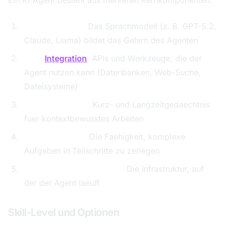
Ein KI-Agent besteht aus mehreren Kernkomponenten:
LLM-Backbone:
Das Sprachmodell (z. B. GPT-5.2,
Claude, Llama) bildet das Gehirn des Agenten
Tool-
Integration
:
APIs und Werkzeuge, die der
Agent nutzen kann (Datenbanken, Web-Suche,
Dateisysteme)
Memory-System:
Kurz- und Langzeitgedaechtnis
fuer kontextbewusstes Arbeiten
Planungsmodul:
Die Faehigkeit, komplexe
Aufgaben in Teilschritte zu zerlegen
Ausfuehrungsumgebung:
Die Infrastruktur, auf
der der Agent laeuft
Skill-Level und Optionen