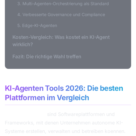
3. Multi-Agenten-Orchestrierung als Standard
4. Verbesserte Governance und Compliance
5. Edge-KI-Agenten
Kosten-Vergleich: Was kostet ein KI-Agent
wirklich?
Fazit: Die richtige Wahl treffen
KI-Agenten Tools 2026: Die besten
Plattformen im Vergleich
KI-Agenten Tools
sind Softwareplattformen und
Frameworks, mit denen Unternehmen autonome KI-
Systeme erstellen, verwalten und betreiben koennen.