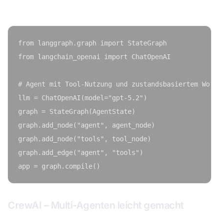
Code-Beispiel:
from langgraph.graph import StateGraph

from langchain_openai import ChatOpenAI

# Agent mit Tool-Nutzung und zustandsbasiertem Workf
llm = ChatOpenAI(model="gpt-5.2")

graph = StateGraph(AgentState)

graph.add_node("agent", agent_node)

graph.add_node("tools", tool_node)

graph.add_edge("agent", "tools")

CrewAI – Multi-Agenten leicht gemacht