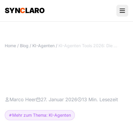
SYN
C
LARO
Home
/
Blog
/
KI-Agenten
/
KI-Agenten Tools 2026: Die besten Plattformen im Vergleich
KI-Agenten Tools 2026: Die
besten Plattformen im
Vergleich
Marco Heer
27. Januar 2026
13 Min. Lesezeit
Mehr zum Thema: KI-Agenten