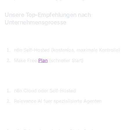
Unsere Top-Empfehlungen nach
Unternehmensgroesse
Startups und Freelancer (1-10 Personen):
n8n Self-Hosted (kostenlos, maximale Kontrolle)
Make Free
Plan
(schneller Start)
Kleine Unternehmen (10-50 Mitarbeitende):
n8n Cloud oder Self-Hosted
Relevance AI fuer spezialisierte Agenten
Mittelstand (50-500 Mitarbeitende):