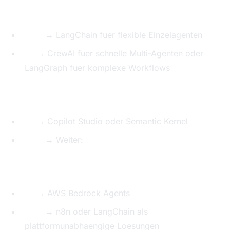
Brauchen Sie Multi-Agenten-Systeme?
Nein
→ LangChain fuer flexible Einzelagenten
Ja
→ CrewAI fuer schnelle Multi-Agenten oder
LangGraph fuer komplexe Workflows
Nutzen Sie Microsoft-365 oder Azure?
Ja
→ Copilot Studio oder Semantic Kernel
Nein
→ Weiter:
Nutzen Sie AWS?
Ja
→ AWS Bedrock Agents
Nein
→ n8n oder LangChain als
plattformunabhaengige Loesungen