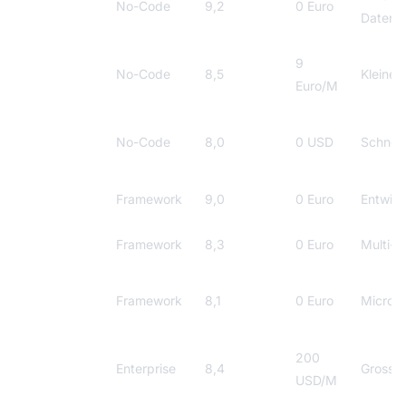
n8n
No-Code
9,2
0 Euro
Datens
9
Make
No-Code
8,5
Kleine
Euro/M
Relevance
No-Code
8,0
0 USD
Schnel
AI
LangChain
Framework
9,0
0 Euro
Entwick
CrewAI
Framework
8,3
0 Euro
Multi-
Semantic
Framework
8,1
0 Euro
Microso
Kernel
Copilot
200
Enterprise
8,4
Grossu
Studio
USD/M