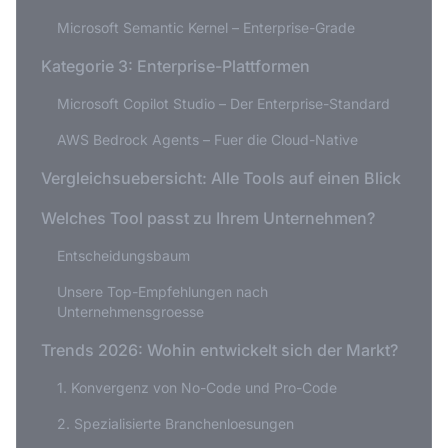
Microsoft Semantic Kernel – Enterprise-Grade
Kategorie 3: Enterprise-Plattformen
Microsoft Copilot Studio – Der Enterprise-Standard
AWS Bedrock Agents – Fuer die Cloud-Native
Vergleichsuebersicht: Alle Tools auf einen Blick
Welches Tool passt zu Ihrem Unternehmen?
Entscheidungsbaum
Unsere Top-Empfehlungen nach
Unternehmensgroesse
Trends 2026: Wohin entwickelt sich der Markt?
1. Konvergenz von No-Code und Pro-Code
2. Spezialisierte Branchenloesungen