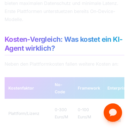
bieten maximalen Datenschutz und minimale Latenz.
Erste Plattformen unterstuetzen bereits On-Device-
Modelle.
Kosten-Vergleich: Was kostet ein KI-
Agent wirklich?
Neben den Plattformkosten fallen weitere Kosten an:
No-
Kostenfaktor
Framework
Enterprise
Code
200-
0-300
0-100
Plattform/Lizenz
5.000
Euro/M
Euro/M
Euro/M