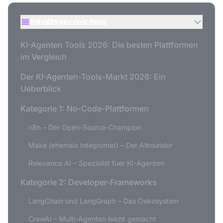
Inhaltsverzeichnis
KI-Agenten Tools 2026: Die besten Plattformen
im Vergleich
Der KI-Agenten-Tools-Markt 2026: Ein
Ueberblick
Kategorie 1: No-Code-Plattformen
n8n – Der Open-Source-Champion
Make (ehemals Integromat) – Der Allrounder
Relevance AI – Spezialist fuer KI-Agenten
Kategorie 2: Developer-Frameworks
LangChain und LangGraph – Das Oekosystem
CrewAI – Multi-Agenten leicht gemacht