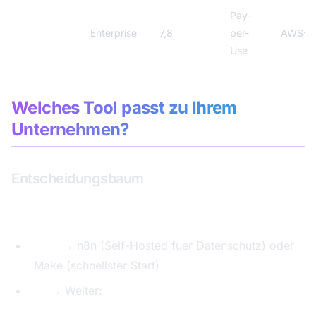
Pay-
AWS
Enterprise
7,8
per-
AWS-Nu
Bedrock
Use
Welches Tool passt zu Ihrem
Unternehmen?
Entscheidungsbaum
Haben Sie Entwickler im Team?
Nein
→ n8n (Self-Hosted fuer Datenschutz) oder
Make (schnellster Start)
Ja
→ Weiter: