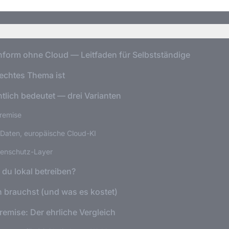
nform ohne Cloud — Leitfaden für Selbstständige
echtes Thema ist
tlich bedeutet — drei Varianten
Premise
 Daten, europäische Cloud-KI
atenschutz-Layer
du lokal betreiben?
 brauchst (und was es kostet)
remise: Der ehrliche Vergleich