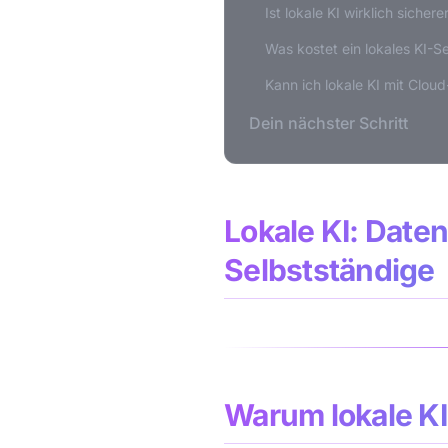
Ist lokale KI wirklich sichere
Was kostet ein lokales KI-S
Kann ich lokale KI mit Clou
Dein nächster Schritt
Lokale KI: Date
Selbstständige
Warum lokale KI