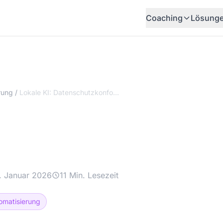
Coaching
Lösung
rung
/
Lokale KI: Datenschutzkonform ohne Cloud — Leitfaden für Selbstständige
: Datenschutzkonfor
eitfaden für Selbsts
. Januar 2026
11 Min. Lesezeit
matisierung