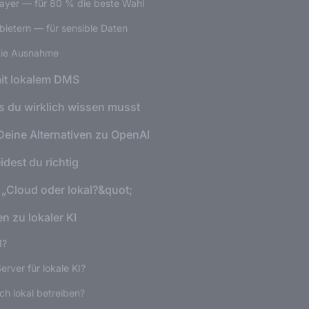
ayer — für 80 % die beste Wahl
bietern — für sensible Daten
die Ausnahme
mit lokalem DMS
 du wirklich wissen musst
Deine Alternativen zu OpenAI
dest du richtig
ht „Cloud oder lokal?&quot;
n zu lokaler KI
M?
rver für lokale KI?
h lokal betreiben?