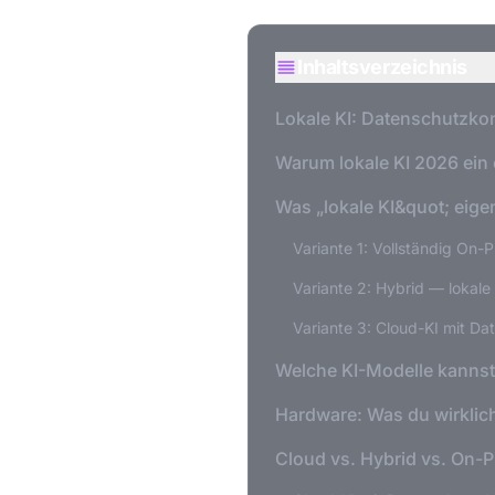
Inhaltsverzeichnis
Lokale KI: Datenschutzko
Warum lokale KI 2026 ein 
Was „lokale KI&quot; eigen
Variante 1: Vollständig On-
Variante 2: Hybrid — lokale
Variante 3: Cloud-KI mit D
Welche KI-Modelle kannst 
Hardware: Was du wirklich
Cloud vs. Hybrid vs. On-P