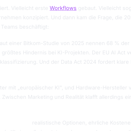
rt. Vielleicht erste
Workflows
gebaut. Vielleicht so
ernehmen konzipiert. Und dann kam die Frage, die 
e Teams beschäftigt:
Geht das auch ohne US-Cloud?
. Laut einer Bitkom-Studie von 2025 nennen 68 % d
rößtes Hindernis bei KI-Projekten. Der EU AI Act v
klassifizierung. Und der Data Act 2024 fordert klare
ter mit „europäischer KI", und Hardware-Hersteller 
 Zwischen Marketing und Realität klafft allerdings 
as Fundament:
realistische Optionen, ehrliche Koste