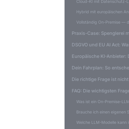
Cloud-KI mit Datenschutz-L
Hybrid mit europäischen An
Vollständig On-Premise — 
Praxis-Case: Spenglerei 
DSGVO und EU AI Act: Was
Europäische KI-Anbieter: 
Dein Fahrplan: So entschei
Die richtige Frage ist nic
FAQ: Die wichtigsten Frage
Was ist ein On-Premise-LL
Brauche ich einen eigenen Se
Welche LLM-Modelle kann ic