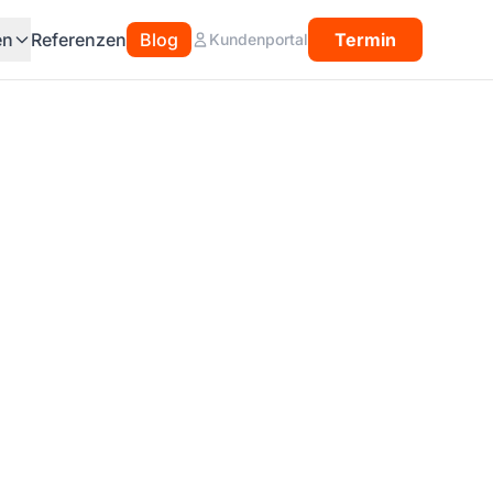
en
Referenzen
Blog
Termin
Kundenportal
m ohne
tändige