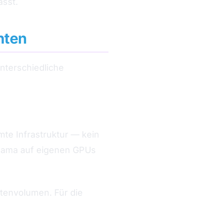
ässt.
nten
unterschiedliche
mte Infrastruktur — kein
 Llama auf eigenen GPUs
tenvolumen. Für die