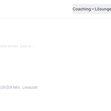
Coaching
Lösung
Claude Code lernen: Dein erstes Tool ohne Programmieren
de lernen: Dein erst
grammieren
026
9 Min. Lesezeit