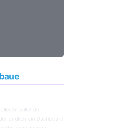
 baue
lleicht willst du
der endlich ein Dashboard
asselbe dazwischen: