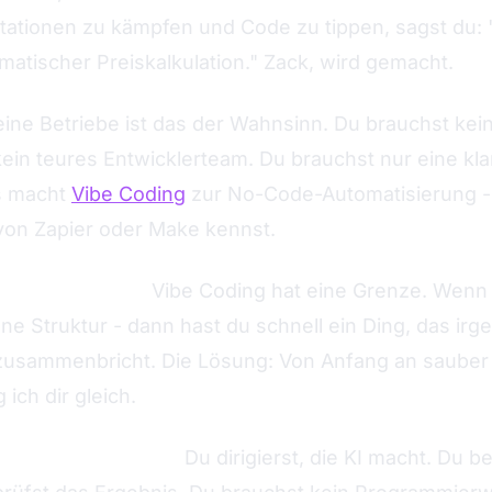
ationen zu kämpfen und Code zu tippen, sagst du: "
atischer Preiskalkulation." Zack, wird gemacht.
eine Betriebe ist das der Wahnsinn. Du brauchst ke
ein teures Entwicklerteam. Du brauchst nur eine kla
as macht
Vibe Coding
zur No-Code-Automatisierung - 
von Zapier oder Make kennst.
zt ganz ehrlich:
Vibe Coding hat eine Grenze. Wenn 
e Struktur - dann hast du schnell ein Ding, das irge
zusammenbricht. Die Lösung: Von Anfang an sauber 
ich dir gleich.
t der Projektleiter.
Du dirigierst, die KI macht. Du be