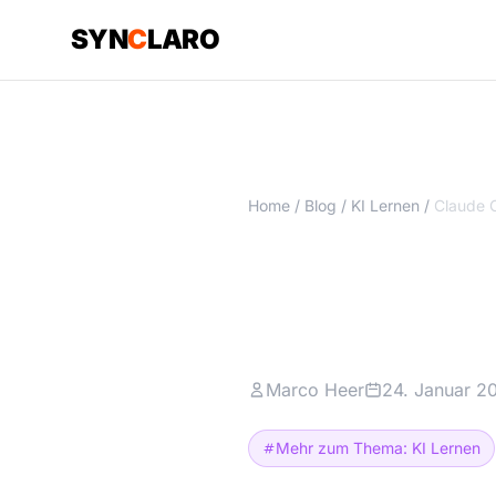
SYN
C
LARO
Home
/
Blog
/
KI Lernen
/
Claude Co
ohne Pro
Marco Heer
24. Januar 2
Mehr zum Thema: KI Lernen