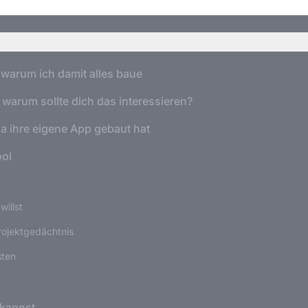
 warum ich damit alles baue
 warum sollte dich das interessieren?
la ihre eigene App gebaut hat
ool
willst
rojektgedächtnis
sten
 kannst