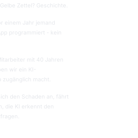
. Gelbe Zettel? Geschichte.
vor einem Jahr jemand
App programmiert - kein
Mitarbeiter mit 40 Jahren
en wir ein KI-
b zugänglich macht.
sich den Schaden an, fährt
h, die KI erkennt den
kfragen.