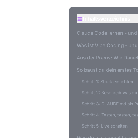
Inhaltsverzeichnis
Claude Code lernen - und
Was ist Vibe Coding - und
Aus der Praxis: Wie Danie
So baust du dein erstes T
Schritt 1: Stack einrichten
Schritt 2: Beschreib was du 
Schritt 3: CLAUDE.md als P
Schritt 4: Testen, testen, te
Schritt 5: Live schalten
Was du alles damit bauen