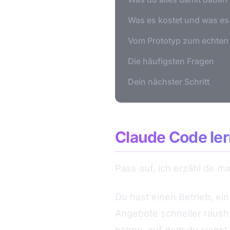
Was es kostet und was es 
Vom Prototyp zum echten
Die häufigsten Fragen
Dein nächster Schritt
Claude Code ler
Pass auf, ich erzähl dir m
Du hast einen Betrieb, ein 
Angebote schneller raush
haben, auf dem du siehst