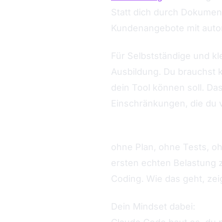
Statt dich durch Dokument
Kundenangebote mit autom
Für Selbstständige und kl
Ausbildung. Du brauchst k
dein Tool können soll. D
Einschränkungen, die du 
Aber - und das sag ich jet
ohne Plan, ohne Tests, ohn
ersten echten Belastung 
Coding. Wie das geht, zeig 
Dein Mindset dabei:
Du bis