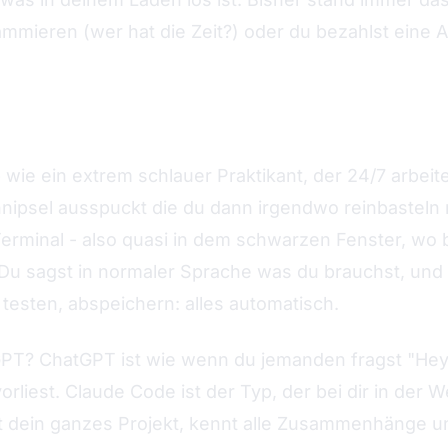
mmieren (wer hat die Zeit?) oder du bezahlst eine 
ode ins Spiel.
 wie ein extrem schlauer Praktikant, der 24/7 arbeit
hnipsel ausspuckt die du dann irgendwo reinbasteln
 Terminal - also quasi in dem schwarzen Fenster, wo 
Du sagst in normaler Sprache was du brauchst, und
 testen, abspeichern: alles automatisch.
PT? ChatGPT ist wie wenn du jemanden fragst "Hey,
vorliest. Claude Code ist der Typ, der bei dir in der 
est dein ganzes Projekt, kennt alle Zusammenhänge u