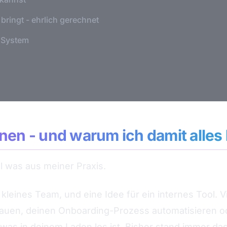
bringt - ehrlich gerechnet
 System
nen - und warum ich damit alles
al was aus meiner Praxis.
kleines Team, und eine Idee für ein internes Tool. Vie
auen, deinen Onboarding-Prozess automatisieren o
 was in deinem Laden los ist. Bisher stand immer d