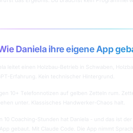
rüfst das Ergebnis. Du brauchst kein Programmierwi
 Wie Daniela ihre eigene App geb
ela leitet einen Holzbau-Betrieb in Schwaben, Holzba
GPT-Erfahrung. Kein technischer Hintergrund.
gen 10+ Telefonnotizen auf gelben Zetteln rum. Zett
gehen unter. Klassisches Handwerker-Chaos halt.
 10 Coaching-Stunden hat Daniela - und das ist der 
pp gebaut. Mit Claude Code. Die App nimmt Sprachn