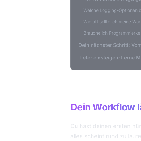
Welche Logging-Optionen b
Wie oft sollte ich meine Wo
Brauche ich Programmierken
Dein nächster Schritt: V
Tiefer einsteigen: Lerne M
Dein Workflow lä
Du hast deinen ersten n8
alles scheint rund zu lau