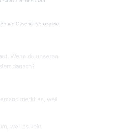
 kosten Zeit und Geld
 können Geschäftsprozesse
 auf. Wenn du unseren
siert danach?
iemand merkt es, weil
m, weil es kein