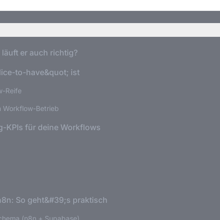
läuft er auch richtig?
ice-to-have&quot; ist
w-Reife
im Workflow-Betrieb
g-KPIs für deine Workflows
 n8n: So geht&#39;s praktisch
chema (n8n + Supabase)