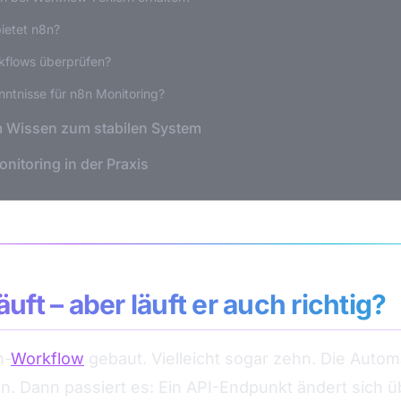
ietet n8n?
rkflows überprüfen?
ntnisse für n8n Monitoring?
om Wissen zum stabilen System
onitoring in der Praxis
uft – aber läuft er auch richtig?
n-
Workflow
gebaut. Vielleicht sogar zehn. Die Automat
fen. Dann passiert es: Ein API-Endpunkt ändert sich 