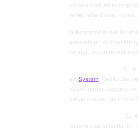
scheitert mit einer krypt
fehlerhafte Daten – ohne 
Willkommen in der Realitä
generativen KI-Projekte 
versagt, sondern weil nie
Die gute Nachricht:
Du mus
ein
System
. Genau das be
strukturiertes Logging un
Solopreneure, die ihre Au
Dein Mindset dabei:
Du mu
wann etwas schiefläuft – 