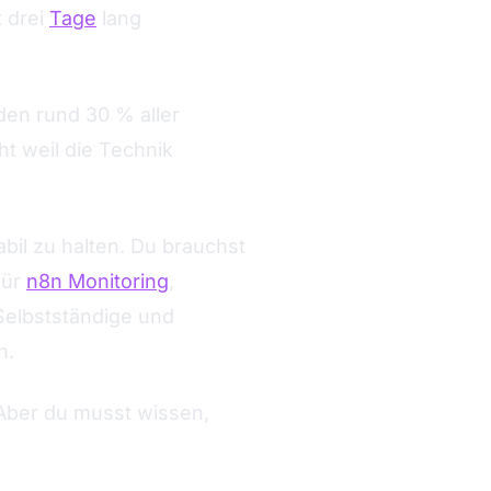
t drei
Tage
lang
en rund 30 % aller
t weil die Technik
il zu halten. Du brauchst
für
n8n Monitoring
,
Selbstständige und
n.
 Aber du musst wissen,