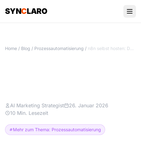
SYN
C
LARO
Home
/
Blog
/
Prozessautomatisierung
/
n8n selbst hosten: DSGVO-konform automatisieren ohne Cloud-Zwang
n8n selbst hosten: DSGVO-
konform automatisieren ohne
Cloud-Zwang
AI Marketing Strategist
26. Januar 2026
10 Min. Lesezeit
Mehr zum Thema: Prozessautomatisierung