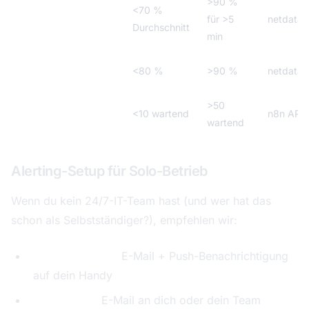
>90 %
Server-Auslastung
<70 %
für >5
netdata/
(CPU)
Durchschnitt
min
Speicherauslastung
<80 %
>90 %
netdata/
>50
Queue-Länge
<10 wartend
n8n API-
wartend
Alerting-Setup für Solo-Betrieb
Wenn du kein 24/7-IT-Team hast (und wer hat das
schon als Selbstständiger?), empfehlen wir:
Kritische Alerts:
E-Mail + Push-Benachrichtigung
auf dein Handy
Warnungen:
E-Mail an dich oder dein Team