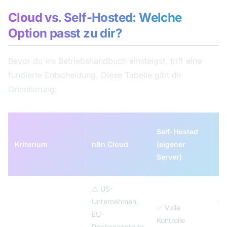
Cloud vs. Self-Hosted: Welche
Option passt zu dir?
Bevor du ins Betriebshandbuch einsteigst, triff eine
fundierte Entscheidung. Diese Tabelle gibt dir
Orientierung:
Se
Self-Hosted
Ho
Kriterium
n8n Cloud
(eigener
(d
Server)
Ho
⚠️ US-
Unternehmen,
✅
DSGVO-
✅ Volle
EU-
De
Konformität
Kontrolle
Rechenzentrum
Re