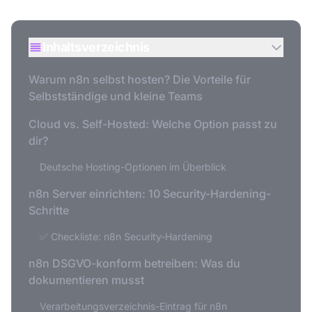
Inhaltsverzeichnis
Warum n8n selbst hosten? Die Vorteile für
Selbstständige und kleine Teams
Cloud vs. Self-Hosted: Welche Option passt zu
dir?
Deutsche Hosting-Optionen im Überblick
n8n Server einrichten: 10 Security-Hardening-
Schritte
✅ Checkliste: n8n Security-Hardening
n8n DSGVO-konform betreiben: Was du
dokumentieren musst
Verarbeitungsverzeichnis-Eintrag für n8n