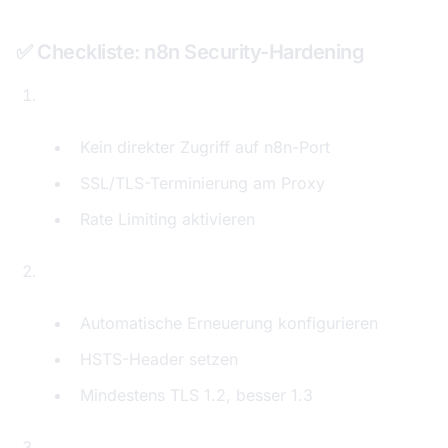
✅ Checkliste: n8n Security-Hardening
Reverse Proxy einrichten (nginx/Traefik)
Kein direkter Zugriff auf n8n-Port
SSL/TLS-Terminierung am Proxy
Rate Limiting aktivieren
SSL/TLS-Zertifikate (Let's Encrypt)
Automatische Erneuerung konfigurieren
HSTS-Header setzen
Mindestens TLS 1.2, besser 1.3
Authentifizierung härten