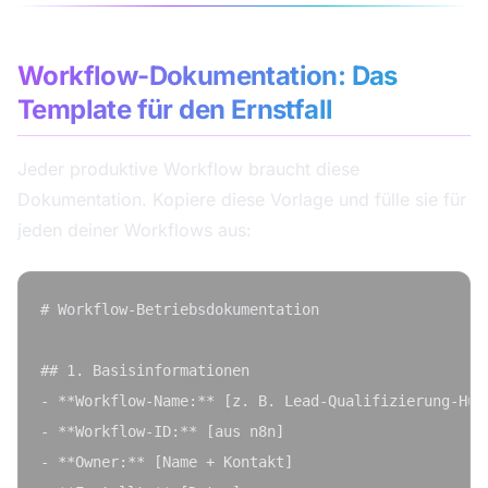
Workflow-Dokumentation: Das
Template für den Ernstfall
Jeder produktive Workflow braucht diese
Dokumentation. Kopiere diese Vorlage und fülle sie für
jeden deiner Workflows aus:
# Workflow-Betriebsdokumentation

## 1. Basisinformationen

- **Workflow-Name:** [z. B. Lead-Qualifizierung-HubS
- **Workflow-ID:** [aus n8n]

- **Owner:** [Name + Kontakt]
