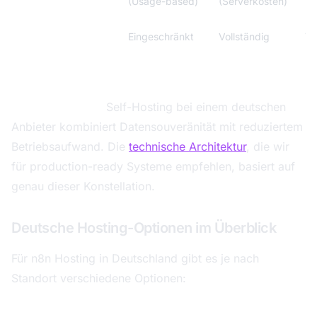
Wachstum
(Usage-based)
(Serverkosten)
mo
Auditierbarkeit
Eingeschränkt
Vollständig
Vo
Empfehlung für Selbstständige und kleine Teams mit
sensiblen Daten:
Self-Hosting bei einem deutschen
Anbieter kombiniert Datensouveränität mit reduziertem
Betriebsaufwand. Die
technische Architektur
, die wir
für production-ready Systeme empfehlen, basiert auf
genau dieser Konstellation.
Deutsche Hosting-Optionen im Überblick
Für n8n Hosting in Deutschland gibt es je nach
Standort verschiedene Optionen:
Süddeutschland (München/Stuttgart):