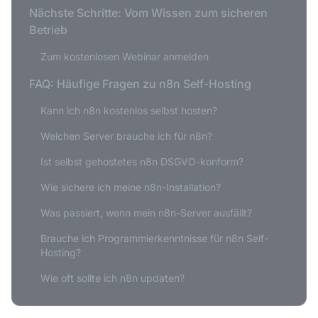
Nächste Schritte: Vom Wissen zum sicheren
Betrieb
Zum kostenlosen Webinar anmelden
FAQ: Häufige Fragen zu n8n Self-Hosting
Kann ich n8n kostenlos selbst hosten?
Welchen Server brauche ich für n8n?
Ist selbst gehostetes n8n DSGVO-konform?
Wie sichere ich meine n8n-Installation?
Was passiert, wenn mein n8n-Server ausfällt?
Brauche ich Programmierkenntnisse für n8n Self-
Hosting?
Wie oft sollte ich n8n updaten?