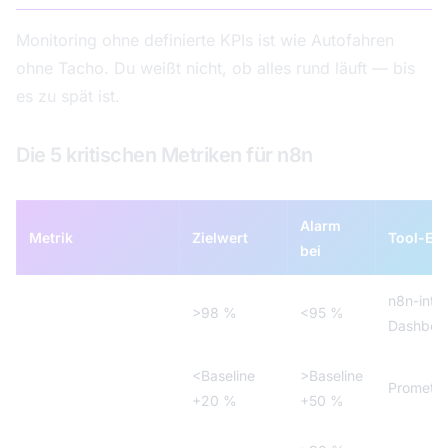
Monitoring ohne definierte KPIs ist wie Autofahren
ohne Tacho. Du weißt nicht, ob alles rund läuft — bis
es zu spät ist.
Die 5 kritischen Metriken für n8n
Alarm
Metrik
Zielwert
Tool-Em
bei
Workflow-
n8n-inte
>98 %
<95 %
Erfolgsrate
Dashboa
<Baseline
>Baseline
Execution-Dauer
Promethe
+20 %
+50 %