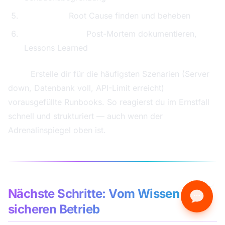
Behebung:
Root Cause finden und beheben
Nachbereitung:
Post-Mortem dokumentieren,
Lessons Learned
Tipp:
Erstelle dir für die häufigsten Szenarien (Server
down, Datenbank voll, API-Limit erreicht)
vorausgefüllte Runbooks. So reagierst du im Ernstfall
schnell und strukturiert — auch wenn der
Adrenalinspiegel oben ist.
Nächste Schritte: Vom Wissen zum
sicheren Betrieb