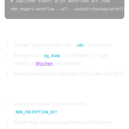
# Täglicher Export aller Workflows als JSON

Schritt 2: Datenbank-Backups einrichten
SQLite: Tägliche Kopie der
-Datenbank
.n8n
PostgreSQL:
mit Rotation (7 Tage
pg_dump
täglich, 4
Wochen
wöchentlich)
Verschlüsselung der Backups (GPG oder AES-256)
Schritt 3: Credentials separat sichern
n8n verschlüsselt Credentials mit
N8N_ENCRYPTION_KEY
Diesen Key sicher und getrennt aufbewahren