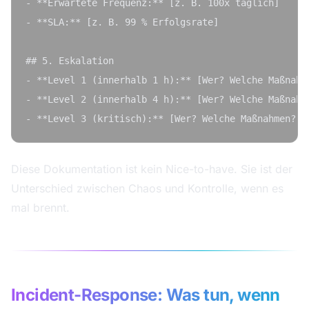
- **Erwartete Frequenz:** [z. B. 100x täglich]

- **SLA:** [z. B. 99 % Erfolgsrate]

## 5. Eskalation

- **Level 1 (innerhalb 1 h):** [Wer? Welche Maßnahme
- **Level 2 (innerhalb 4 h):** [Wer? Welche Maßnahme
Diese Dokumentation ist kein Nice-to-have. Sie ist der
Unterschied zwischen Chaos und Kontrolle, wenn es
mal brennt.
Incident-Response: Was tun, wenn