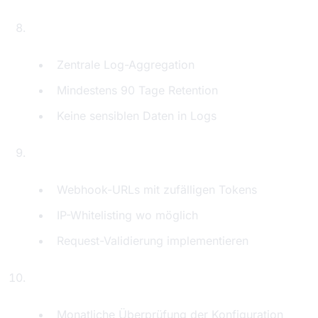
Logging konfigurieren
Zentrale Log-Aggregation
Mindestens 90 Tage Retention
Keine sensiblen Daten in Logs
Webhook-Security
Webhook-URLs mit zufälligen Tokens
IP-Whitelisting wo möglich
Request-Validierung implementieren
Regelmäßige Security-Audits
Monatliche Überprüfung der Konfiguration