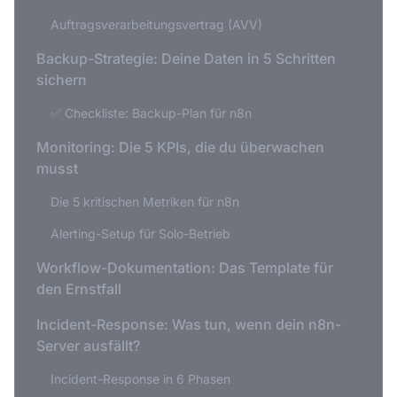
Auftragsverarbeitungsvertrag (AVV)
Backup-Strategie: Deine Daten in 5 Schritten
sichern
✅ Checkliste: Backup-Plan für n8n
Monitoring: Die 5 KPIs, die du überwachen
musst
Die 5 kritischen Metriken für n8n
Alerting-Setup für Solo-Betrieb
Workflow-Dokumentation: Das Template für
den Ernstfall
Incident-Response: Was tun, wenn dein n8n-
Server ausfällt?
Incident-Response in 6 Phasen