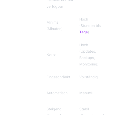
verfügbar
Hoch
Minimal
Mi
Aufwand Setup
(Stunden bis
(Minuten)
(S
Tage
)
Hoch
Mi
(Updates,
Betriebsaufwand
Keiner
(m
Backups,
Op
Monitoring)
Datensouveränität
Eingeschränkt
Vollständig
Vo
Je
Skalierbarkeit
Automatisch
Manuell
An
Kosten bei
Steigend
Stabil
St